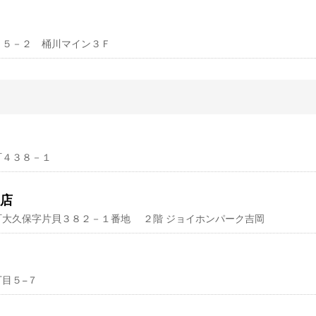
宮１－５－２ 桶川マイン３Ｆ
鳥町４３８－１
店
吉岡町大久保字片貝３８２－１番地 ２階 ジョイホンパーク吉岡
丁目５−７