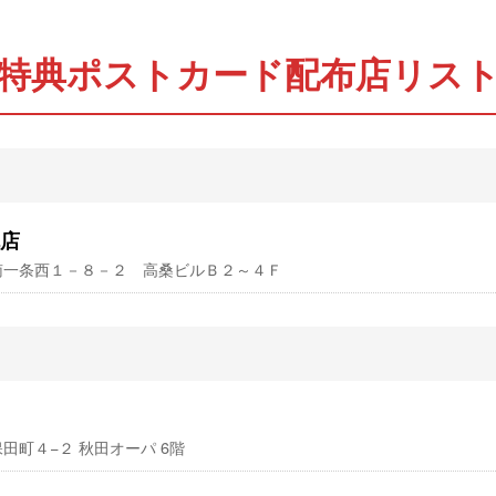
特典ポストカード配布店リス
店
央区南一条西１－８－２ 高桑ビルＢ２～４Ｆ
保田町４−２ 秋田オーパ 6階