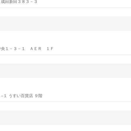
川町成田新田３８３－３
葉区中央１－３－１ ＡＥＲ １Ｆ
３−１ うすい百貨店 ９階