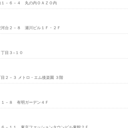
丸の内１－６－４ 丸の内ＯＡＺＯ内
神田駿河台２－８ 瀬川ビル１Ｆ・２Ｆ
橋２丁目３−１０
１丁目２－３ メトロ・エム後楽園 ３階
明２－１－８ 有明ガーデン４Ｆ
明３－６－１１ 東京ファッションタウンビル東館２Ｆ