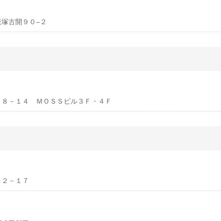
川飯塚古開９０−２
通２－８－１４ ＭＯＳＳビル３Ｆ・４Ｆ
４－２－１７