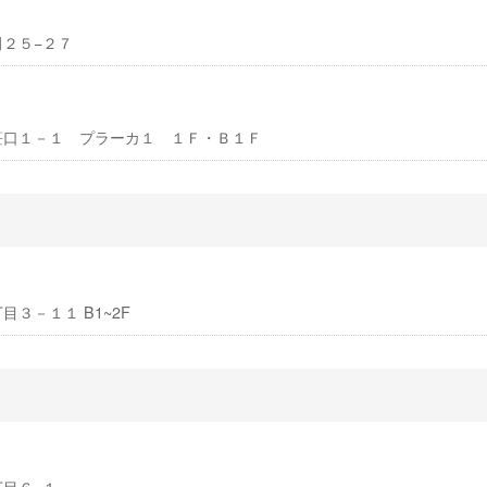
田２５−２７
央区笹口１－１ プラーカ１ １Ｆ・Ｂ１Ｆ
丁目３－１１ B1~2F
丁目６−１