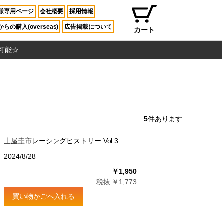
様専用ページ
会社概要
採用情報
らの購入(overseas)
広告掲載について
カート
入可能☆
5
件あります
土屋圭市レーシングヒストリー Vol.3
2024/8/28
￥1,950
税抜 ￥1,773
買い物かごへ入れる