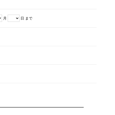
月
日 まで