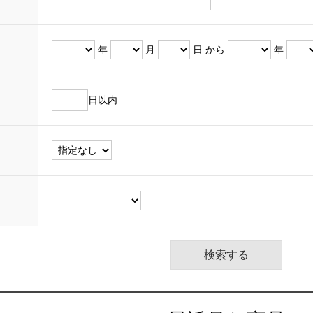
年
月
日 から
年
日以内