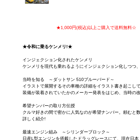
★1,000円(税込)以上ご購入で送料無料☆ ★
★令和に乗るケンメリ!★
インジェクション化されたケンメリ
ケンメリを現代も乗れるようにインジェクション化しつつ、
当時を知る ～ダットサン 510ブルーバード～
イラストで展開するその車種の詳細をイラスト書き起こし
装備が装着されていたかのメーカー発表をはじめ、当時の改
希望ナンバーの取り方伝授
クルマ好きの間で密かに人気なのが希望ナンバー。頼むと数万
詳しく紹介!
最速エンジン組み ～シリンダーブロック～
日産L型エンジンを搭載したドラッグレースにて、現在日本