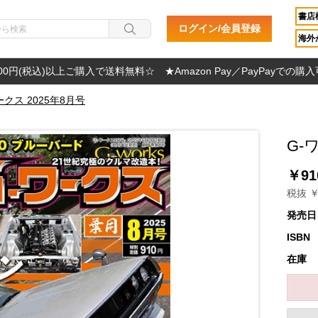
書店
ログイン/会員登録
海外か
000円(税込)以上ご購入で送料無料☆ ★Amazon Pay／PayPayでの購
ークス 2025年8月号
G-
￥91
税抜 ￥
発売日
ISBN
在庫