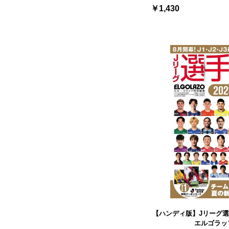
￥1,430
【ハンディ版】Jリーグ選手名鑑
エルゴラッ