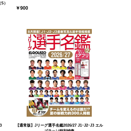
（S）
￥900
03
【通常版】Jリーグ選手名鑑2026/27 J1･J2･J3 エル
ゴラッソ特別編集