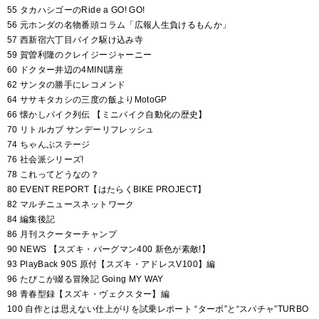
55 タカハシゴーのRide a GO! GO!
56 元ホンダの名物番頭コラム「広報人生負けるもんか」
57 西新宿六丁目バイク駆け込み寺
59 賀曽利隆のクレイジージャーニー
60 ドクター井辺の4MINI講座
62 サンタの勝手にレコメンド
64 ササキタカシの三度の飯よりMotoGP
66 懐かしバイク列伝 【ミニバイク自動化の歴史】
70 リトルカブ サンデーリフレッシュ
74 ちゃんぷステージ
76 社会派シリーズ!
78 これってどうなの？
80 EVENT REPORT【はたらくBIKE PROJECT】
82 マルチニュースネットワーク
84 編集後記
86 月刊スクーターチャンプ
90 NEWS 【スズキ・バーグマン400 新色が素敵!】
93 PlayBack 90S 原付【スズキ・アドレスV100】編
96 たぴこが綴る冒険記 Going MY WAY
98 青春型録【スズキ・ヴェクスター】編
100 自作とは思えない仕上がりを試乗レポート “ターボ”と“スパチャ”TURBO