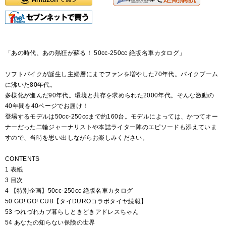
「あの時代、あの熱狂が蘇る！ 50cc-250cc 絶版名車カタログ」
ソフトバイクが誕生し主婦層にまでファンを増やした70年代。バイクブーム
に沸いた80年代。
多様化が進んだ90年代。環境と共存を求められた2000年代。そんな激動の
40年間を40ページでお届け！
登場するモデルは50cc-250ccまで約160台。モデルによっては、かつてオー
ナーだった二輪ジャーナリストや本誌ライター陣のエピソードも添えていま
すので、当時を思い出しながらお楽しみください。
CONTENTS
1 表紙
3 目次
4 【特別企画】50cc-250cc 絶版名車カタログ
50 GO! GO! CUB【タイDUROコラボタイヤ続報】
53 つれづれカブ暮らしときどきアドレスちゃん
54 あなたの知らない保険の世界