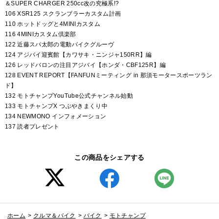
＆SUPER CHARGER 250cc改の究極系!?
106 XSR125 スクランブラーカスタム計画
110 ホットドッグと4MINIカスタム
116 4MINIカスタム倶楽部
122 近藤スパ太郎の電動バイクグルーヴ
124 アジバイ迎賓館【カワサキ・ニンジャ150RR】編
126 レッドバロンの注目アジバイ【ホンダ・CBF125R】編
128 EVENT REPORT【FANFUNミーティング in 那須モータースポーツラン
ド】
132 モトチャンプYouTube公式チャンネル始動
133 モトチャンプX つぶやきまくり中
134 NEWMONO インフォメーション
137 読者プレゼント
この商品をシェアする
ホーム
>
クルマ＆バイク
>
バイク
>
モトチャンプ