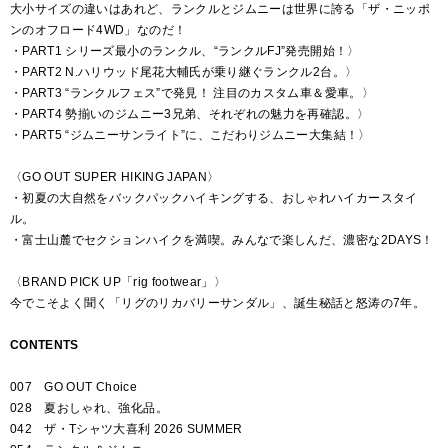
大小サイズの違いはあれど、ランクルとジムニーは世界に誇る「ザ・ニッポ
ンのオフロード4WD」なのだ！
・PART1 シリーズ最小のランクル、“ランクルFJ”発売開始！〉
・PART2 N.ハリウッド尾花大輔氏が乗り継ぐランクル2台。〉
・PART3 “ランクルフェス”で発見！ 注目のカスタム車＆愛車。〉
・PART4 勢揃いのジムニー3兄弟、それぞれの魅力を再確認。〉
・PART5 “ジムニーサンライト”に、こだわりジムニー大集結！〉
〈GO OUT SUPER HIKING JAPAN〉
・初夏の大自然をバックパックハイキングする、おしゃれハイカースタイ
ル。
・富士山麓でセクションハイクを満喫。みんなで楽しんだ、濃密な2DAYS！
〈BRAND PICK UP「rig footwear」〉
今でこそよく聞く「リグのリカバリーサンダル」、誕生秘話と怒涛の7年。
CONTENTS
007 GO OUT Choice
028 夏おしゃれ、強化品。
042 ザ・Tシャツ大喜利 2026 SUMMER