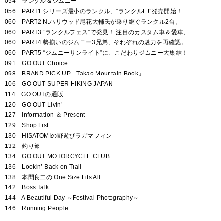
054 ランクル＆ジムニー
056 PART1 シリーズ最小のランクル、“ランクルFJ”発売開始！
060 PART2 N.ハリウッド尾花大輔氏が乗り継ぐランクル2台。
060 PART3 “ランクルフェス”で発見！ 注目のカスタム車＆愛車。
060 PART4 勢揃いのジムニー3兄弟、それぞれの魅力を再確認。
060 PART5 “ジムニーサンライト”に、こだわりジムニー大集結！
091 GO OUT Choice
098 BRAND PICK UP「Takao Mountain Book」
106 GO OUT SUPER HIKING JAPAN
114 GO OUTの通販
120 GO OUT Livin’
127 Information ＆ Present
129 Shop List
130 HISATOMIの野遊びラガマフィン
132 釣り部
134 GO OUT MOTORCYCLE CLUB
136 Lookin’ Back on Trail
138 本間良二の One Size Fits All
142 Boss Talk:
144 A Beautiful Day ～Festival Photography～
146 Running People