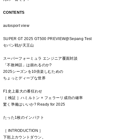
CONTENTS
autosport view
SUPER GT 2025 GT500 PREVIEW@Sepang Test
セパン戦が天王山
スーパーフォーミュラ エンジニア覆面対談
「不敗神話」は崩れるのか?
2025シーズンを10倍楽しむための
ちょっとディープな世界
F1史上最大の番狂わせ
［ 検証 ］ハミルトン × フェラーリ成功の確率
驚く準備はいいか? Ready for 2025
たった1枚のインパクト
［ INTRODUCTION ］
下剋上カウントダウン。