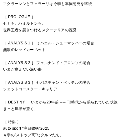
マクラーレンとフェラーリは今季も車体開発を継続
［ PROLOGUE ］
セナも、ハミルトンも。
世界王者を惹きつけるスクーデリアの誘惑
［ ANALYSIS 1 ］ ミハエル・シューマッハーの場合
無敵のレッドカーペット
［ ANALYSIS 2 ］ フェルナンド・アロンソの場合
いまだ癒えない深い傷
［ ANALYSIS 3 ］ セバスチャン・ベッテルの場合
ジェットコースター・キャリア
［ DESTINY ］ いまから20年前 ── F3時代から張られていた伏線
きっと世界が驚く。
［ 特集 ］
auto sport “注目銘柄”2025
今季の“ストップ高”なクルマたち。