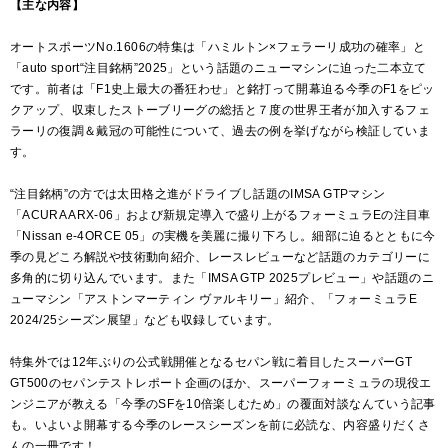
【主な内容】
オートスポーツNo.1606の特集は「ハミルトン×フェラーリ成功の確率」と
「auto sport“注目銘柄”2025」という話題のニューマシンに迫った二本立て
です。前者は「F1史上最大の番狂わせ」と銘打って開幕迫る今季のF1をピッ
クアップ、収束したストーブリーグの総括と７度の世界王者が加入するフェ
ラーリの復調＆戴冠の可能性について、過去の例を挙げながら検証していま
す。
“注目銘柄”の方では太田格之進がドライブし話題のIMSA GTPマシン
「ACURA ARX-06」および新規定導入で盛り上がるフォーミュラEの注目車
「Nissan e-4ORCE 05」の実機を美麗に撮り下ろし。細部に迫るとともに今
季の見どころ解説や技術動向紹介、レースレビューなど話題のカテゴリーに
多角的に切り込んでいます。また「IMSA GTP 2025プレビュー」や話題のニ
ューマシン「アストンマーティン ヴァルキリー」紹介、「フォーミュラE
2024/25シーズン展望」なども収録しています。
特集外では12年ぶりの公式戦開催となるセパン戦に着目したスーパーGT
GT500のセパンテストレポート企画のほか、スーパーフォーミュラの現役エ
ンジニアが教える「今季のSFを10倍楽しむため」の覆面対談なんていう記事
も。いよいよ開幕する今季のレースシーズンを前に必読な、内容盛りだくさ
んの一冊です！