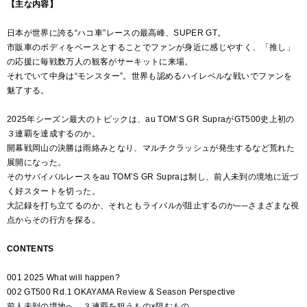
【主な内容】
日本が世界に誇る“ハコ車”レースの最高峰、SUPER GT。
市販車のボディをベースとすることでファンが身近に感じやすく、「推し」
の応援に毎戦数万人の観客がサーキットに来場。
それでいて中身は“モンスター”。世界も認めるハイレベルな戦いでファンを
魅了する。
2025年シーズン最大のトピックは、au TOM’S GR SupraがGT500史上初の
３連覇を達成するのか。
開幕戦岡山の決勝は雨絡みとなり、マルチクラッシュが発生するなど荒れた
展開になった。
そのサバイバルレースをau TOM’S GR Supraは制し、前人未到の境地に近づ
く好スタートを切った。
大記録を打ち立てるのか、それともライバルが阻止するのか──さまざまな視
点からその行方を探る。
CONTENTS
001 2025 What will happen?
002 GT500 Rd.1 OKAYAMA Review & Season Perspective
前人未到の境地へ。３連覇を狙うもの×阻むもの