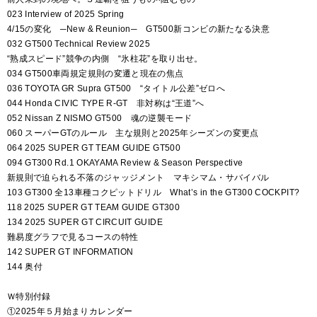
023 Interview of 2025 Spring
4/15の変化 ─New & Reunion─ GT500新コンビの新たなる決意
032 GT500 Technical Review 2025
“熟成スピード”競争の内側 “氷柱花”を取り出せ。
034 GT500車両規定規則の変遷と現在の焦点
036 TOYOTA GR Supra GT500 “タイトル公差”ゼロへ
044 Honda CIVIC TYPE R-GT 非対称は“王道”へ
052 Nissan Z NISMO GT500 魂の逆襲モード
060 スーパーGTのルール 主な規則と2025年シーズンの変更点
064 2025 SUPER GT TEAM GUIDE GT500
094 GT300 Rd.1 OKAYAMA Review & Season Perspective
新規則で迫られる不落のジャッジメント マキシマム・サバイバル
103 GT300 全13車種コクピットドリル What’s in the GT300 COCKPIT?
118 2025 SUPER GT TEAM GUIDE GT300
134 2025 SUPER GT CIRCUIT GUIDE
難易度グラフで見るコースの特性
142 SUPER GT INFORMATION
144 奥付
Ｗ特別付録
①2025年５月始まりカレンダー