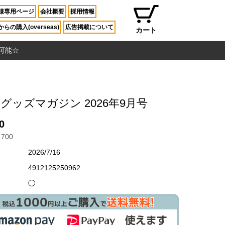
様専用ページ
会社概要
採用情報
らの購入(overseas)
広告掲載について
カート
入可能☆
グッズマガジン 2026年9月号
0
700
2026/7/16
4912125250962
◯