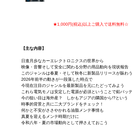
★1,000円(税込)以上ご購入で送料無料☆ ★
【主な内容】
日進月歩なカーエレクトロニクスの世界から
映像・音響そして安全に関わる分野の用品動向を現状報告
このジャンルは春夏・そして秋冬に新製品リリースが賑わ
2026年前半の動きが一段落した時点で
今現在注目のジャンルを最新製品を元にたどってみよう
これら電気モノは安定した電源が必須ということで鉛バッ
今の狙い目は海外産？ しかもアジアの隣国から!?という
時事的背景と共に二大ブランドをチェック！
何かと不安がささやかれる油脂メンテ事情も
真夏を迎えるメンテ時期だけに
令和八年・夏の市場動向として押さえておこう