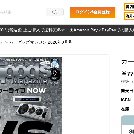
書店
ログイン/会員登録
海外か
000円(税込)以上ご購入で送料無料☆ ★Amazon Pay／PayPayでの購
ン
>
カーグッズマガジン 2026年9月号
カー
￥77
税抜 ￥
発売日
ISBN
在庫