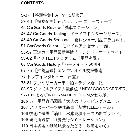
CONTENTS
5-37 【巻頭特集】A・V・S新次元
39-43 【提案企画】鉛バッテリー ニューウェーブ
45 CarGoods Review「洗車ステーション」
46-47 CarGoods Tasting「ドライブドクターシリーズ」
48-49 CarGoods Seasonal「夏レジャー用品アラカルト」
51 CarGoods Quest「モバイルアクセサリー 編」
53-57 王道カー用品最新事情「トレンド・サーチライト」
59-62 月イチTESTプログラム「用品考課」
65 CarGoods History「カーメイト・60周年」
67-75 【推薦型録】エンジンオイル交換指南
77 トップインタビュー「言霊」
78-81 ファミリーカー車中泊マラソン道中記
83-95 グッズ＆アイテム最前線「NEW GOODS SERVER」
97-105 よろずINFORMATION「CGMかわら版」
106 カー用品逸品図鑑「大人のドライビングスニーカー」
107 アフターパーツ解体新書「新世代LEDテール」
108 技術の深層「油圧、水素充填ホースの新ブランド」
109 研究所通信「限界走行シミュレーション」
110 日本各地の鉄道風景をたどる「鉄道をゆく」