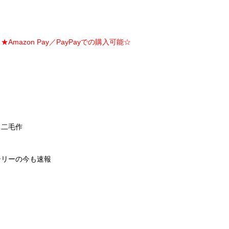
Amazon Pay／PayPayでの購入可能☆
う二毛作
テリーの今も速報