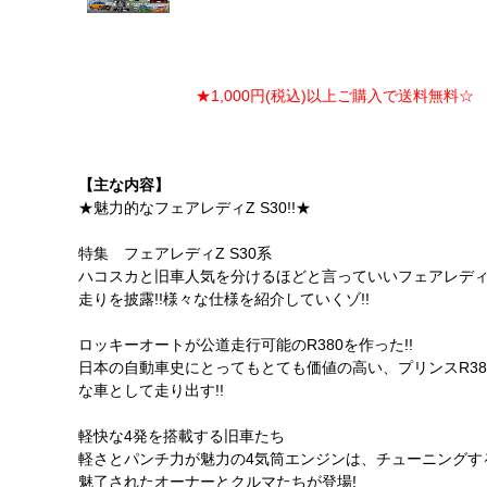
★1,000円(税込)以上ご購入で送料無料☆ ★
【主な内容】
★魅力的なフェアレディZ S30!!★
特集 フェアレディZ S30系
ハコスカと旧車人気を分けるほどと言っていいフェアレディZ
走りを披露!!様々な仕様を紹介していくゾ!!
ロッキーオートが公道走行可能のR380を作った!!
日本の自動車史にとってもとても価値の高い、プリンスR3
な車として走り出す!!
軽快な4発を搭載する旧車たち
軽さとパンチ力が魅力の4気筒エンジンは、チューニングす
魅了されたオーナーとクルマたちが登場!