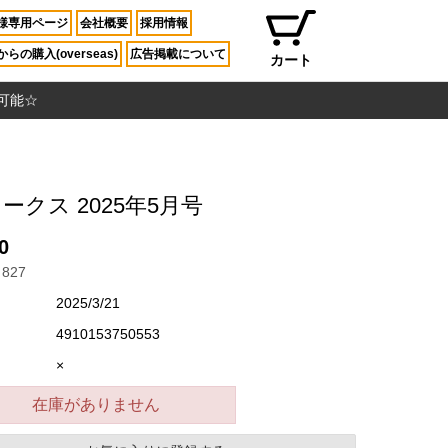
様専用ページ
会社概要
採用情報
らの購入(overseas)
広告掲載について
カート
入可能☆
ワークス 2025年5月号
0
827
2025/3/21
4910153750553
×
在庫がありません