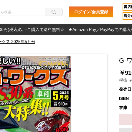
書店
ログイン/会員登録
海外か
000円(税込)以上ご購入で送料無料☆ ★Amazon Pay／PayPayでの購
ークス 2025年5月号
G-
￥91
税抜 ￥
発売日
ISBN
在庫