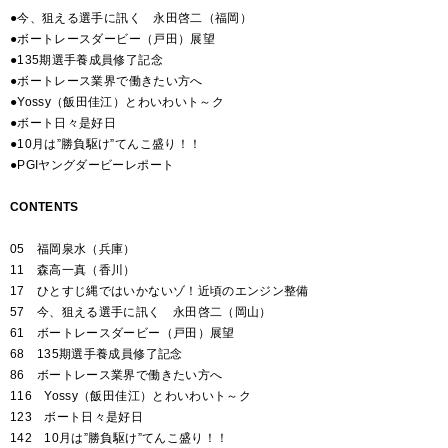
●今、狙える選手に訊く 永田啓二（福岡）
●ボートレースダービー（戸田）展望
●135期選手養成員修了記念
●ボートレース業界で働きたい方へ
●Yossy（飯田佳江）とわいわいト～ク
●ボート日々是好日
●10月は”勝負駆け”てんこ盛り！！
●PGIヤングダービーレポート
CONTENTS
05 福岡泉水（兵庫）
11 森高一真（香川）
17 ひとすじ縄ではいかないゾ！近頃のエンジン整備
57 今、狙える選手に訊く 永田啓二（岡山）
61 ボートレースダービー（戸田）展望
68 135期選手養成員修了記念
86 ボートレース業界で働きたい方へ
116 Yossy（飯田佳江）とわいわいト～ク
123 ボート日々是好日
142 10月は”勝負駆け”てんこ盛り！！