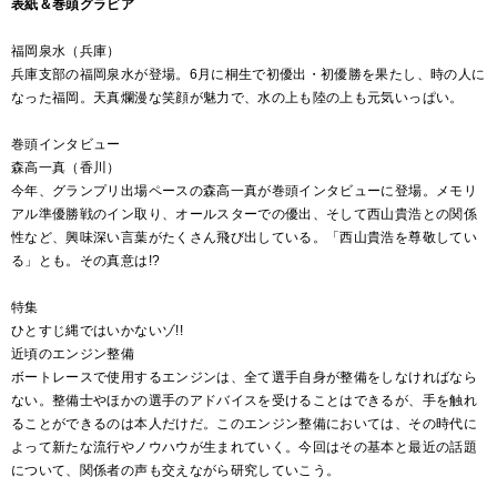
表紙＆巻頭グラビア
福岡泉水（兵庫）
兵庫支部の福岡泉水が登場。6月に桐生で初優出・初優勝を果たし、時の人に
なった福岡。天真爛漫な笑顔が魅力で、水の上も陸の上も元気いっぱい。
巻頭インタビュー
森高一真（香川）
今年、グランプリ出場ペースの森高一真が巻頭インタビューに登場。メモリ
アル準優勝戦のイン取り、オールスターでの優出、そして西山貴浩との関係
性など、興味深い言葉がたくさん飛び出している。「西山貴浩を尊敬してい
る」とも。その真意は!?
特集
ひとすじ縄ではいかないゾ!!
近頃のエンジン整備
ボートレースで使用するエンジンは、全て選手自身が整備をしなければなら
ない。整備士やほかの選手のアドバイスを受けることはできるが、手を触れ
ることができるのは本人だけだ。このエンジン整備においては、その時代に
よって新たな流行やノウハウが生まれていく。今回はその基本と最近の話題
について、関係者の声も交えながら研究していこう。