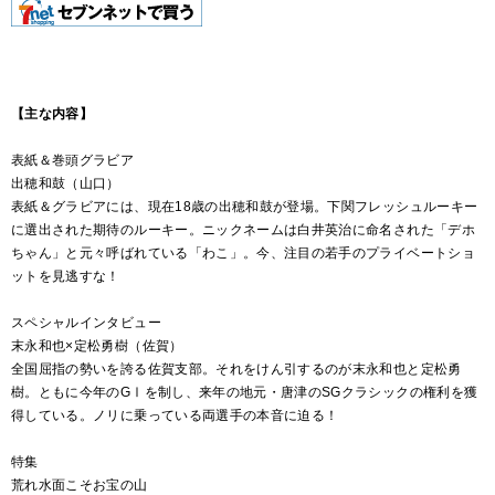
【主な内容】
表紙＆巻頭グラビア
出穂和鼓（山口）
表紙＆グラビアには、現在18歳の出穂和鼓が登場。下関フレッシュルーキー
に選出された期待のルーキー。ニックネームは白井英治に命名された「デホ
ちゃん」と元々呼ばれている「わこ」。今、注目の若手のプライベートショ
ットを見逃すな！
スペシャルインタビュー
末永和也×定松勇樹（佐賀）
全国屈指の勢いを誇る佐賀支部。それをけん引するのが末永和也と定松勇
樹。ともに今年のGⅠを制し、来年の地元・唐津のSGクラシックの権利を獲
得している。ノリに乗っている両選手の本音に迫る！
特集
荒れ水面こそお宝の山