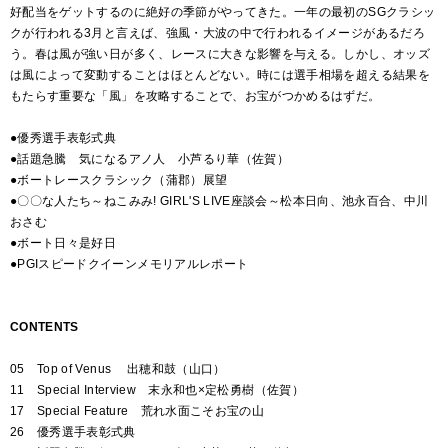
好配当をゲットするのに絶好の季節がやってきた。一年の最初のSGクラシッ
クが行われる3月と言えば、強風・大波の中で行われるイメージがあるだろ
う。春は風が強い日が多く、レースに大きな影響を与える。しかし、オッズ
は風によって変動することはほとんどない。時には選手相場を超える結果を
もたらす重要な「風」を攻略することで、お宝がつかめるはずだ。
●優秀選手表彰式典
●話題急騰 気になるアノ人 小芦るり華（佐賀）
●ボートレースクラシック（蒲郡）展望
●〇〇な人たち～ねこみみ! GIRL'S LIVE座談会～松本日向、池永百合、中川
おさむ
●ボート日々是好日
●PGIスピードクイーンメモリアルレポート
CONTENTS
05 Top of Venus 出穂和鼓（山口）
11 Special Interview 末永和也×定松勇樹（佐賀）
17 Special Feature 荒れ水面こそお宝の山
26 優秀選手表彰式典