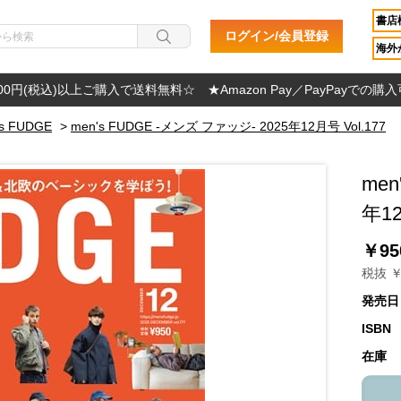
書店
ログイン/会員登録
海外か
000円(税込)以上ご購入で送料無料☆ ★Amazon Pay／PayPayでの購
's FUDGE
>
men's FUDGE -メンズ ファッジ- 2025年12月号 Vol.177
men
年12
￥95
税抜 ￥
発売日
ISBN
在庫