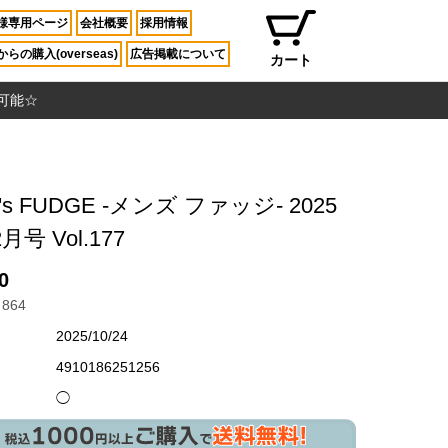
様専用ページ
会社概要
採用情報
らの購入(overseas)
広告掲載について
カート
入可能☆
's FUDGE -メンズ ファッジ- 2025
月号 Vol.177
0
864
2025/10/24
4910186251256
◯