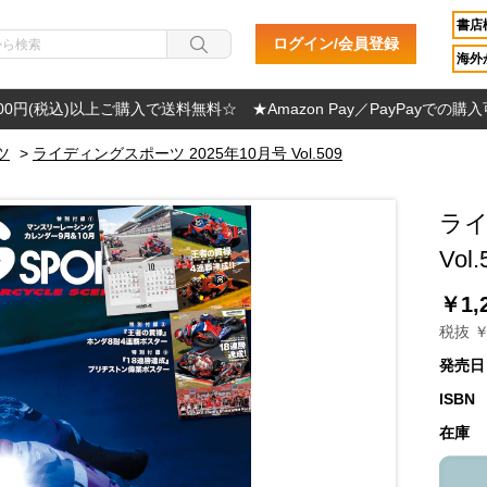
書店
ログイン/会員登録
海外か
000円(税込)以上ご購入で送料無料☆ ★Amazon Pay／PayPayでの購
ツ
>
ライディングスポーツ 2025年10月号 Vol.509
ライ
Vol.
￥1,
税抜 ￥
発売日
ISBN
在庫