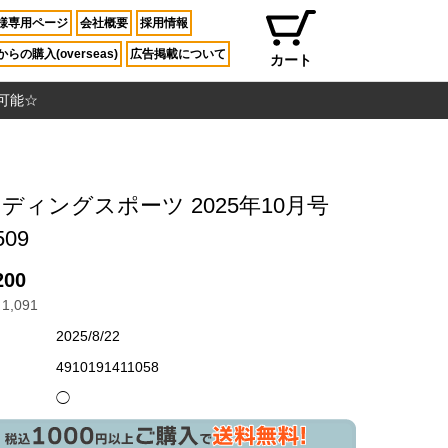
様専用ページ
会社概要
採用情報
らの購入(overseas)
広告掲載について
カート
入可能☆
ディングスポーツ 2025年10月号
509
200
1,091
2025/8/22
4910191411058
◯