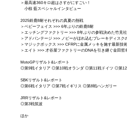
＞最高速360キロ超はさすがにすごい！
小椋 藍スペシャルインタビュー
2025鈴鹿8耐それぞれの真夏の熱戦
＞ベビーフェイス >>> 6年ぶりの鈴鹿8耐
＞エッチングファクトリー >>> 8年ぶりの参戦決めた竹見
＞アドバンテージ >>> ノビーがほれ込むブレーキディスク
＞マジックボックス >>> CFRPに金属メッキを施す最新技
＞エイト >>> 才谷屋ファクトリーのDNAを引き継ぐ金田哲
MotoGPリザルト&レポート
◎第9戦イタリア ◎第10戦オランダ ◎第11戦ドイツ ◎第1
SBKリザルト&レポート
◎第6戦イタリア ◎第7戦イギリス ◎第8戦ハンガリー
JRRリザルト&レポート
◎第3戦筑波
ほか