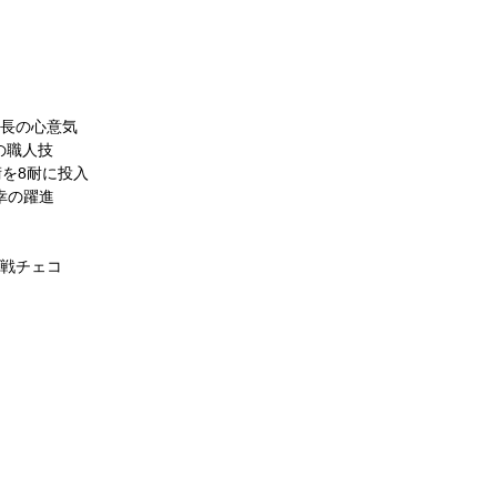
社長の心意気
の職人技
術を8耐に投入
幸の躍進
2戦チェコ