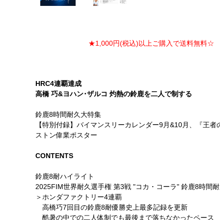
★1,000円(税込)以上ご購入で送料無料☆ ★
HRC4連覇達成
高橋 巧&ヨハン･ザルコ 灼熱の鈴鹿を二人で制する
鈴鹿8時間耐久大特集
【特別付録】バイマンスリーカレンダー9月&10月、『王者
ストン偉業ポスター
CONTENTS
鈴鹿8耐ハイライト
2025FIM世界耐久選手権 第3戦 "コカ・コーラ" 鈴鹿8時
＞ホンダファクトリー4連覇
高橋巧7回目の鈴鹿8耐優勝史上最多記録を更新
酷暑の中での二人体制でも最後まで落ちなかったペース