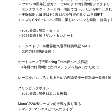
＞ヤマハ70周年記念カラーで6年ぶりの鈴鹿8耐ファクトリ
ホンダファクトリーと同一周回でゴール たかが6年、され
＞序盤転倒も最後は3位表彰台を獲得のヨシムラSERT
＞スズキCNチャレンジ環境に優しいマシンも転倒には為す
＞2025鈴鹿8耐エトセトラ
＞2025鈴鹿8耐リザルト＆レポート
チームエトワール世界耐久選手権挑戦記 Vol.3
念願の鈴鹿8耐優勝！
オートレース宇部Racing Team夢への挑戦記
4年目の鈴鹿8耐は次のステップへ踏み出すために
レースをおもしろく見るための理論講座ー特別編ー鈴鹿8耐
クリッピングポイント
2025鈴鹿8耐参戦全55台掲載
MotoGP2025シーズン前半戦を振り返る
＞マルク･マルケスと21人のライダー