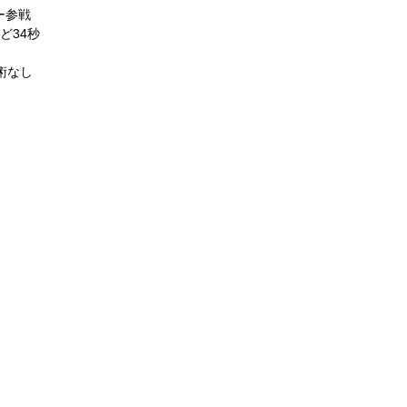
ー参戦
ど34秒
術なし