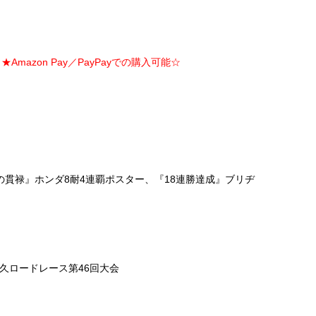
Amazon Pay／PayPayでの購入可能☆
の貫禄』ホンダ8耐4連覇ポスター、『18連勝達成』ブリヂ
間耐久ロードレース第46回大会