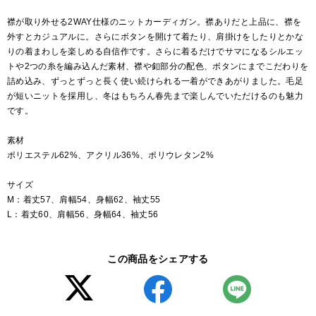
襟が取り外せる2WAY仕様のニットカーディガン。襟ありだと上品に、襟を
外すとカジュアルに。さらにボタンを開けて着たり、肩掛けをしたりとかな
りの着まわしを楽しめる自信作です。さらに着るだけでサマになるシルエッ
トや2つの糸を編み込んだ素材、襟や釦部分の配色、ボタンにまでこだわりを
詰め込み、ずっとずっと長く使い続けられる一着ができあがりました。毛足
が短いニットを採用し、冬はもちろん春先まで楽しんでいただけるのも魅力
です。
素材
ポリエステル62%、アクリル36%、ポリウレタン2%
サイズ
M：着丈57、肩幅54、身幅62、袖丈55
L：着丈60、肩幅56、身幅64、袖丈56
この商品をシェアする