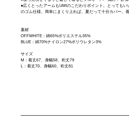
●広くとったアームもUMIのこだわりポイント。とっても
のゴム仕様。簡単にまくり上れば、夏だって十分カバー。
素材
OFFWHITE：綿65%ポリエステル35%
BLUE：綿70%ナイロン27%ポリウレタン3%
サイズ
M：着丈67、身幅58、裄丈79
L：着丈70、身幅60、裄丈81