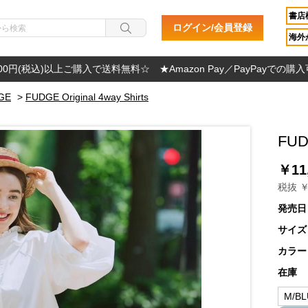
書店
ログイン/会員登録
海外か
000円(税込)以上ご購入で送料無料☆ ★Amazon Pay／PayPayでの購
GE
>
FUDGE Original 4way Shirts
FUDG
￥11
税抜 ￥
発売日
サイズ
カラー
在庫