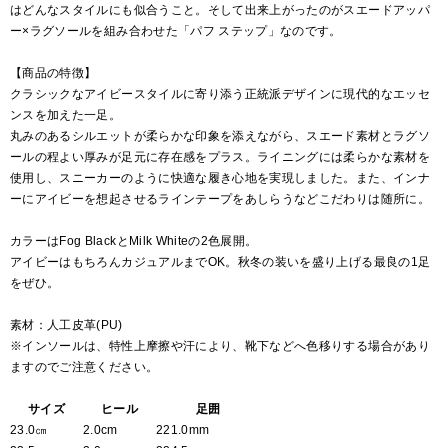
はどんなスタイルにも似合うこと。そして出来上がったのがスエードアッパ
ー×ラグソールを組み合わせた「パフ ステップ」なのです。
【商品の特徴】
クラシックなアイビースタイルに寄り添う正統派デザインに現代的なエッセ
ンスを加えた一足。
丸みのあるシルエットが柔らかな印象を添えながら、スエード素材とラグソ
ールの程よい厚みが足元に存在感をプラス。ライニングには柔らかな素材を
使用し、スニーカーのように快適な履き心地を実現しました。また、インナ
ーにアイビーを想起させるラインテープをあしらうなどこだわりは随所に。
カラーはFog BlackとMilk Whiteの2色展開。
アイビーはもちろんカジュアルまでOK。秋冬の装いを盛り上げる最良の1足
をぜひ。
素材：人工皮革(PU)
※インソールは、特性上摩擦や汗により、靴下などへ色移りする場合があり
ますのでご注意ください。
サイズ
ヒール
足囲
23.0㎝
2.0cm
221.0mm