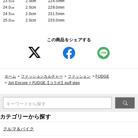
23.5㎝
2.0cm
224.5mm
24.0㎝
2.0cm
228.0mm
24.5㎝
2.0cm
231.5mm
25.0㎝
2.0cm
235.0mm
この商品をシェアする
ホーム
>
ファッションカルチャー
>
ファッション
>
FUDGE
>
Joli Encore × FUDGE【コラボ】puff step
キーワードから探す
クルマ＆バイク