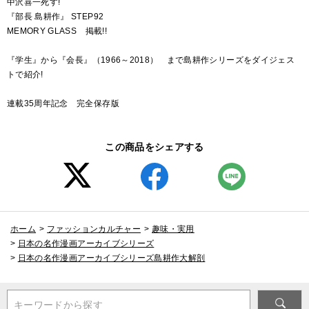
中沢喜一死す!
『部長 島耕作』 STEP92
MEMORY GLASS 掲載!!
『学生』から『会長』（1966～2018） まで島耕作シリーズをダイジェス
トで紹介!
連載35周年記念 完全保存版
この商品をシェアする
ホーム
>
ファッションカルチャー
>
趣味・実用
>
日本の名作漫画アーカイブシリーズ
>
日本の名作漫画アーカイブシリーズ島耕作大解剖
キーワードから探す