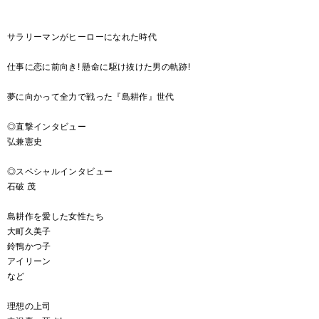
サラリーマンがヒーローになれた時代
仕事に恋に前向き! 懸命に駆け抜けた男の軌跡!
夢に向かって全力で戦った『島耕作』世代
◎直撃インタビュー
弘兼憲史
◎スペシャルインタビュー
石破 茂
島耕作を愛した女性たち
大町久美子
鈴鴨かつ子
アイリーン
など
理想の上司