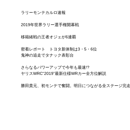
ラリーモンテカルロ速報
2019年世界ラリー選手権開幕戦
移籍緒戦の王者オジェが6連覇
密着レポート トヨタ新体制は3・5・6位
鬼神の追走でタナック表彰台
さらなるパワーアップで今年も最速!?
ヤリスWRC“2019”最新仕様WRカー全方位解説
勝田貴元、初モンテで奮闘。明日につながる全ステージ完