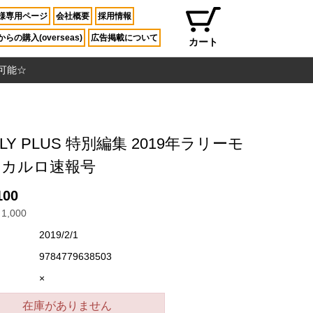
様専用ページ
会社概要
採用情報
らの購入(overseas)
広告掲載について
カート
入可能☆
LLY PLUS 特別編集 2019年ラリーモ
テカルロ速報号
100
1,000
2019/2/1
9784779638503
×
在庫がありません