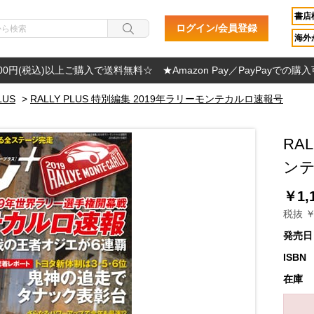
書店
ログイン/会員登録
海外か
000円(税込)以上ご購入で送料無料☆ ★Amazon Pay／PayPayでの購
LUS
>
RALLY PLUS 特別編集 2019年ラリーモンテカルロ速報号
RA
ン
￥1,
税抜 ￥
発売日
ISBN
在庫