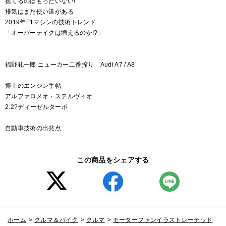
捨てるのはもったいない!
排気はまだ使い道がある
2019年F1マシンの技術トレンド
「オーバーテイクは増えるのか!?」
福野礼一郎 ニューカー二番搾り Audi A7 / A8
博士のエンジン手帖
アルファロメオ・ステルヴィオ
2.2?ディーゼルターボ
自動車技術の出発点
この商品をシェアする
ホーム
>
クルマ＆バイク
>
クルマ
>
モーターファンイラストレーテッド