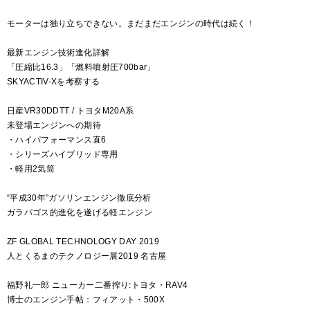
モーターは独り立ちできない。まだまだエンジンの時代は続く！
最新エンジン技術進化詳解
「圧縮比16.3」「燃料噴射圧700bar」
SKYACTIV-Xを考察する
日産VR30DDTT / トヨタM20A系
未登場エンジンへの期待
・ハイパフォーマンス直6
・シリーズハイブリッド専用
・軽用2気筒
“平成30年”ガソリンエンジン徹底分析
ガラパゴス的進化を遂げる軽エンジン
ZF GLOBAL TECHNOLOGY DAY 2019
人とくるまのテクノロジー展2019 名古屋
福野礼一郎 ニューカー二番搾り:トヨタ・RAV4
博士のエンジン手帖：フィアット・500X