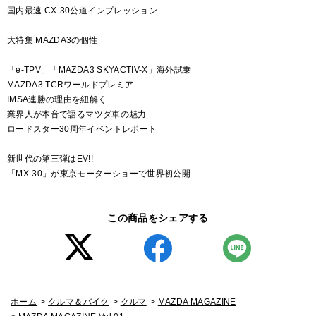
国内最速 CX-30公道インプレッション
大特集 MAZDA3の個性
「e-TPV」「MAZDA3 SKYACTIV-X」海外試乗
MAZDA3 TCRワールドプレミア
IMSA連勝の理由を紐解く
業界人が本音で語るマツダ車の魅力
ロードスター30周年イベントレポート
新世代の第三弾はEV!!
「MX-30」が東京モーターショーで世界初公開
この商品をシェアする
ホーム
>
クルマ＆バイク
>
クルマ
>
MAZDA MAGAZINE