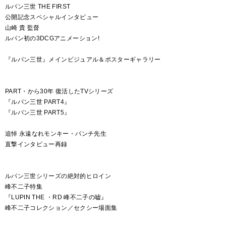
ルパン三世 THE FIRST
公開記念スペシャルインタビュー
山崎 貴 監督
ルパン初の3DCGアニメーション!
『ルパン三世』メインビジュアル＆ポスターギャラリー
PART・から30年 復活したTVシリーズ
『ルパン三世 PART4』
『ルパン三世 PART5』
追悼 永遠なれモンキー・パンチ先生
直撃インタビュー再録
ルパン三世シリーズの絶対的ヒロイン
峰不二子特集
『LUPIN THE ・RD 峰不二子の嘘』
峰不二子コレクション／セクシー場面集