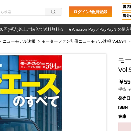
書店
ログイン/会員登録
海外か
000円(税込)以上ご購入で送料無料☆ ★Amazon Pay／PayPayでの購
・ニューモデル速報
>
モーターファン別冊ニューモデル速報 Vol.594
モ
Vo
￥55
税抜 ￥
発売日
ISBN
在庫