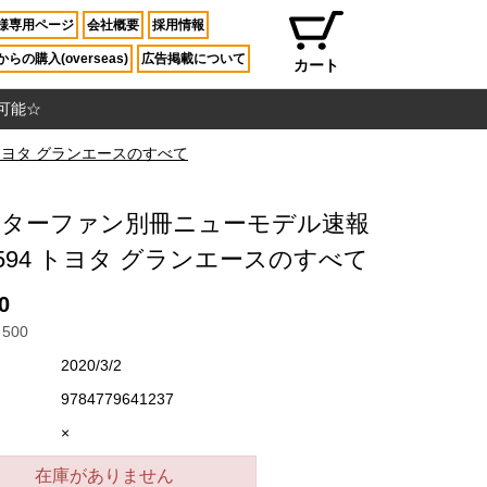
様専用ページ
会社概要
採用情報
らの購入(overseas)
広告掲載について
カート
入可能☆
 トヨタ グランエースのすべて
ーターファン別冊ニューモデル速報
l.594 トヨタ グランエースのすべて
0
500
2020/3/2
9784779641237
×
在庫がありません