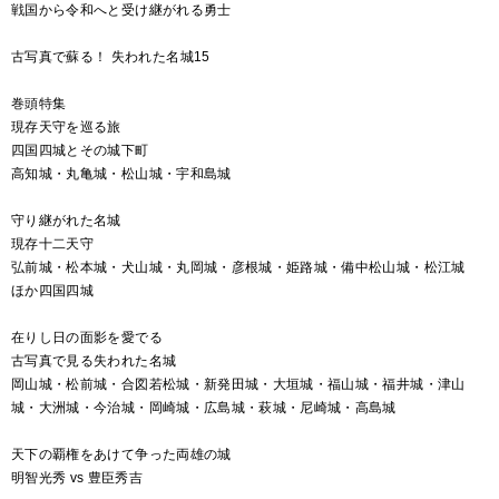
戦国から令和へと受け継がれる勇士
古写真で蘇る！ 失われた名城15
巻頭特集
現存天守を巡る旅
四国四城とその城下町
高知城・丸亀城・松山城・宇和島城
守り継がれた名城
現存十二天守
弘前城・松本城・犬山城・丸岡城・彦根城・姫路城・備中松山城・松江城
ほか四国四城
在りし日の面影を愛でる
古写真で見る失われた名城
岡山城・松前城・合図若松城・新発田城・大垣城・福山城・福井城・津山
城・大洲城・今治城・岡崎城・広島城・萩城・尼崎城・高島城
天下の覇権をあけて争った両雄の城
明智光秀 vs 豊臣秀吉