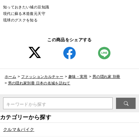
知っておきたい城の豆知識
現代に蘇る木造復元天守
琉球のグスクを知る
この商品をシェアする
ホーム
>
ファッションカルチャー
>
趣味・実用
>
男の隠れ家 別冊
>
男の隠れ家別冊 日本の名城を訪ねて
キーワードから探す
クルマ＆バイク