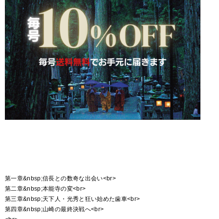
第一章&nbsp;信長との数奇な出会い<br>
第二章&nbsp;本能寺の変<br>
第三章&nbsp;天下人・光秀と狂い始めた歯車<br>
第四章&nbsp;山崎の最終決戦へ<br>