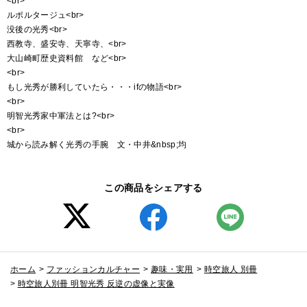
<br>
ルポルタージュ<br>
没後の光秀<br>
西教寺、盛安寺、天寧寺、<br>
大山崎町歴史資料館 など<br>
<br>
もし光秀が勝利していたら・・・ifの物語<br>
<br>
明智光秀家中軍法とは?<br>
<br>
城から読み解く光秀の手腕 文・中井&nbsp;均
この商品をシェアする
ホーム
>
ファッションカルチャー
>
趣味・実用
>
時空旅人 別冊
>
時空旅人別冊 明智光秀 反逆の虚像と実像