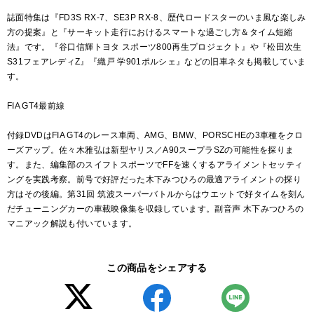
誌面特集は『FD3S RX-7、SE3P RX-8、歴代ロードスターのいま風な楽しみ
方の提案』と『サーキット走行におけるスマートな過ごし方＆タイム短縮
法』です。『谷口信輝トヨタ スポーツ800再生プロジェクト』や『松田次生
S31フェアレディZ』『織戸 学901ポルシェ』などの旧車ネタも掲載していま
す。
FIA GT4最前線
付録DVDはFIA GT4のレース車両、AMG、BMW、PORSCHEの3車種をクロ
ーズアップ。佐々木雅弘は新型ヤリス／A90スープラSZの可能性を探りま
す。また、編集部のスイフトスポーツでFFを速くするアライメントセッティ
ングを実践考察。前号で好評だった木下みつひろの最適アライメントの探り
方はその後編。第31回 筑波スーパーバトルからはウエットで好タイムを刻ん
だチューニングカーの車載映像集を収録しています。副音声 木下みつひろの
マニアック解説も付いています。
この商品をシェアする