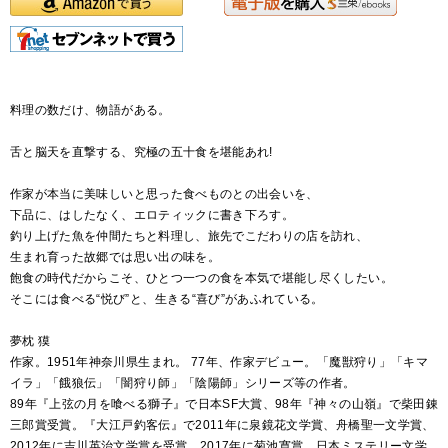
料理の数だけ、物語がある。
舌と脳天を直撃する、究極の五十食を堪能あれ!
作家が本当に美味しいと思った食べものとの出会いを、
下品に、はしたなく、エロティックに書き下ろす。
釣り上げた魚を仲間たちと料理し、旅先でこだわりの店を訪れ、
生まれ育った故郷では思い出の味を。
飽食の時代だからこそ、ひとつ一つの食を本気で堪能し尽くしたい。
そこには食べる“悦び”と、生きる“喜び”があふれている。
夢枕 獏
作家。1951年神奈川県生まれ。 77年、作家デビュー。「魔獣狩り」「キマ
イラ」「餓狼伝」「闇狩り師」「陰陽師」シリーズ等の作者。
89年『上弦の月を喰べる獅子』で日本SF大賞、98年『神々の山嶺』で柴田錬
三郎賞受賞。『大江戸釣客伝』で2011年に泉鏡花文学賞、舟橋聖一文学賞、
2012年に吉川英治文学賞を受賞。2017年に菊池寛賞、日本ミステリー文学