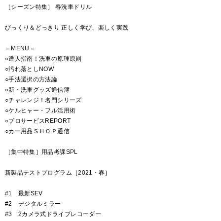
［シーズン特集］ 春洗車ドリル
びっくり＆どっきり 正しく学び、楽しく実践
＝MENU＝
○達人指南！洗車の原理原則
○汚れ落としNOW
○手法選択の方法論
○新・洗車グッズ通信簿
○チャレンジ！名門シリーズ
○ケルヒャー・フル活用術
○プロサービスREPORT
○カー用品ＳＨＯＰ通信
［集中特集］用品考課SPL
新製品テストプログラム［2021・春］
#1 最新SEV
#2 デジタルミラー
#3 2カメラ式ドライブレコーダー