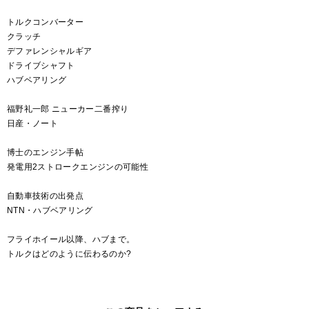
トルクコンバーター
クラッチ
デファレンシャルギア
ドライブシャフト
ハブベアリング
福野礼一郎 ニューカー二番搾り
日産・ノート
博士のエンジン手帖
発電用2ストロークエンジンの可能性
自動車技術の出発点
NTN・ハブベアリング
フライホイール以降、ハブまで。
トルクはどのように伝わるのか?