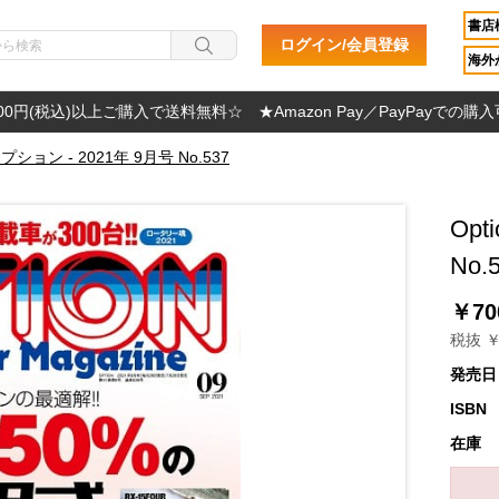
書店
ログイン/会員登録
海外か
000円(税込)以上ご購入で送料無料☆ ★Amazon Pay／PayPayでの購
 オプション - 2021年 9月号 No.537
Opt
No.
￥70
税抜 ￥
発売日
ISBN
在庫