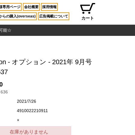
様専用ページ
会社概要
採用情報
らの購入(overseas)
広告掲載について
カート
入可能☆
ion - オプション - 2021年 9月号
537
0
636
2021/7/26
4910022210911
×
在庫がありません