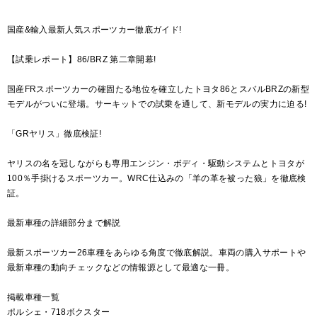
国産&輸入最新人気スポーツカー徹底ガイド!
【試乗レポート】86/BRZ 第二章開幕!
国産FRスポーツカーの確固たる地位を確立したトヨタ86とスバルBRZの新型
モデルがついに登場。サーキットでの試乗を通して、新モデルの実力に迫る!
「GRヤリス」徹底検証!
ヤリスの名を冠しながらも専用エンジン・ボディ・駆動システムとトヨタが
100％手掛けるスポーツカー。WRC仕込みの「羊の革を被った狼」を徹底検
証。
最新車種の詳細部分まで解説
最新スポーツカー26車種をあらゆる角度で徹底解説。車両の購入サポートや
最新車種の動向チェックなどの情報源として最適な一冊。
掲載車種一覧
ポルシェ・718ボクスター