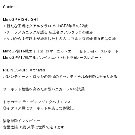
Contents
MotoGP HIGHLIGHT
＞新たな王者はクアルタラロ MotoGP3年目の22歳
＞チーフメカニックが語る 新王者クアルタラロの強み
＞ケガから１年以上が経過したものの… マルク復調優勝直後は欠場
MotoGP第16戦エミリオ･ロマーニャ＞エ･ト･セトラ&レースレポート
MotoGP第17戦アルガルベ＞エ･ト･セトラ&レースレポート
RIDINGSPORT Archives
バレンティーノ・ロッシの苦悩のドゥカティMotoGP時代を振り返る
サーキット性能を高めた新型パニガーレV4S試乗
ドゥカティ ライディングエクペリエンス
◎イタリア風にサーキットを楽しむ体験記
緊急単独インタビュー
古里太陽16歳 来季は世界で走ります！