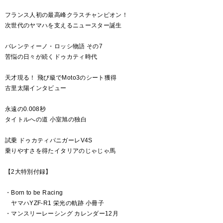
フランス人初の最高峰クラスチャンピオン！
次世代のヤマハを支えるニュースター誕生
バレンティーノ・ロッシ物語 その7
苦悩の日々が続くドゥカティ時代
天才現る！ 飛び級でMoto3のシート獲得
古里太陽インタビュー
永遠の0.008秒
タイトルへの道 小室旭の独白
試乗 ドゥカティパニガーレV4S
乗りやすさを得たイタリアのじゃじゃ馬
【2大特別付録】
・Born to be Racing
ヤマハYZF-R1 栄光の軌跡 小冊子
・マンスリーレーシング カレンダー12月