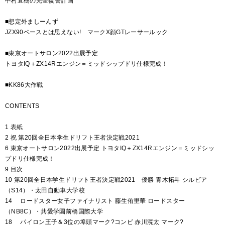
中村直樹の完全復讐計画
■想定外ましーんず
JZX90ベースとは思えない! マークX顔GTレーサールック
■東京オートサロン2022出展予定
トヨタIQ＋ZX14Rエンジン＝ミッドシップドリ仕様完成！
■KK86大作戦
CONTENTS
1 表紙
2 祝 第20回全日本学生ドリフト王者決定戦2021
6 東京オートサロン2022出展予定 トヨタIQ＋ZX14Rエンジン＝ミッドシッ
プドリ仕様完成！
9 目次
10 第20回全日本学生ドリフト王者決定戦2021 優勝 青木拓斗 シルビア
（S14）・太田自動車大学校
14 ロードスター女子ファイナリスト 藤生侑里華 ロードスター
（NB8C）・共愛学園前橋国際大学
18 パイロン王子＆3位の埠頭マーク?コンビ 赤川滉太 マーク?