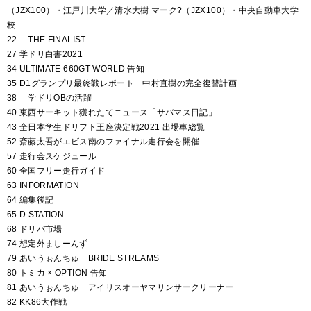
（JZX100）・江戸川大学／清水大樹 マーク?（JZX100）・中央自動車大学
校
22 THE FINALIST
27 学ドリ白書2021
34 ULTIMATE 660GT WORLD 告知
35 D1グランプリ最終戦レポート 中村直樹の完全復讐計画
38 学ドリOBの活躍
40 東西サーキット獲れたてニュース「サバマス日記」
43 全日本学生ドリフト王座決定戦2021 出場車総覧
52 斎藤太吾がエビス南のファイナル走行会を開催
57 走行会スケジュール
60 全国フリー走行ガイド
63 INFORMATION
64 編集後記
65 D STATION
68 ドリバ市場
74 想定外ましーんず
79 あいうぉんちゅ BRIDE STREAMS
80 トミカ × OPTION 告知
81 あいうぉんちゅ アイリスオーヤマリンサークリーナー
82 KK86大作戦