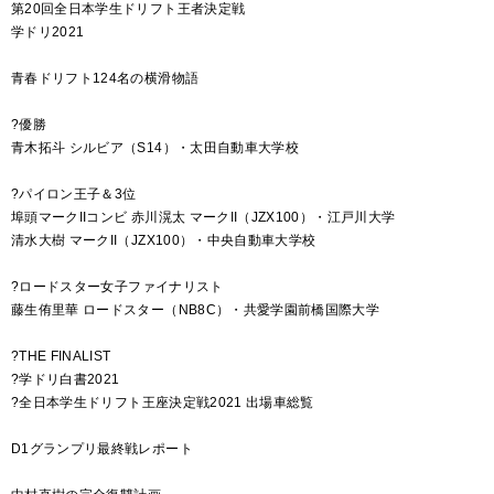
第20回全日本学生ドリフト王者決定戦
学ドリ2021
青春ドリフト124名の横滑物語
?優勝
青木拓斗 シルビア（S14）・太田自動車大学校
?パイロン王子＆3位
埠頭マークIIコンビ 赤川滉太 マークII（JZX100）・江戸川大学
清水大樹 マークII（JZX100）・中央自動車大学校
?ロードスター女子ファイナリスト
藤生侑里華 ロードスター（NB8C）・共愛学園前橋国際大学
?THE FINALIST
?学ドリ白書2021
?全日本学生ドリフト王座決定戦2021 出場車総覧
D1グランプリ最終戦レポート