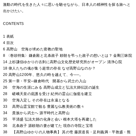
激動の時代を生きた人々に思いを馳せながら、日本人の精神性を探る旅へと
出かけたい。
CONTENTS
1 表紙
4 目次
6 高野山 空海が求めた密教の聖地
8 〈巻頭特集〉鎌倉殿と北条政子 頼朝を弔った政子の想いとは？ 金剛三昧院
14 上杉謙信ゆかりの古刹に高野山文化歴史研究所がオープン 清浄心院
18 偉人たちの魂が集う超世の存在 なぜ高野山なのか？
20 高野山1200年、悠久の時を越えて、今──。
25 第一章・平安─鎌倉時代 開基から武士の入山
26 空海の生涯にみる 高野山成立と弘法大師伝説の誕生
28 嵯峨天皇の庇護を受け 紀州の霊山に伽藍を建立
30 空海入定し その存在は永遠となる
33 高野山霊宝館で観る 豊麗な仏教美術の数々
34 貴族から武士へ 源平時代と高野山
35 平清盛 弘法大師の化身と会い 根本大塔を再建した
36 北条政子 源頼朝の妻が建てた 現存の寺院と宝塔
38 【高野山ゆかりの人物事典】 其の壱 藤原道長・足利義満・平敦盛・熊