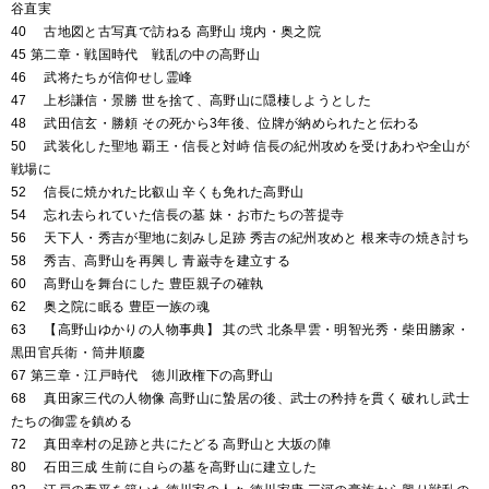
谷直実
40 古地図と古写真で訪ねる 高野山 境内・奥之院
45 第二章・戦国時代 戦乱の中の高野山
46 武将たちが信仰せし霊峰
47 上杉謙信・景勝 世を捨て、高野山に隠棲しようとした
48 武田信玄・勝頼 その死から3年後、位牌が納められたと伝わる
50 武装化した聖地 覇王・信長と対峙 信長の紀州攻めを受けあわや全山が
戦場に
52 信長に焼かれた比叡山 辛くも免れた高野山
54 忘れ去られていた信長の墓 妹・お市たちの菩提寺
56 天下人・秀吉が聖地に刻みし足跡 秀吉の紀州攻めと 根来寺の焼き討ち
58 秀吉、高野山を再興し 青巌寺を建立する
60 高野山を舞台にした 豊臣親子の確執
62 奥之院に眠る 豊臣一族の魂
63 【高野山ゆかりの人物事典】 其の弐 北条早雲・明智光秀・柴田勝家・
黒田官兵衛・筒井順慶
67 第三章・江戸時代 徳川政権下の高野山
68 真田家三代の人物像 高野山に蟄居の後、武士の矜持を貫く 破れし武士
たちの御霊を鎮める
72 真田幸村の足跡と共にたどる 高野山と大坂の陣
80 石田三成 生前に自らの墓を高野山に建立した