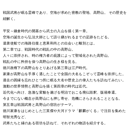
戦国武将が眠る霊峰であり、空海が求めた密教の聖地、高野山。 その歴史を
紐解く。
平安～鎌倉時代の開基から武士の入山を描く第一章。
空海の誕生から弘法大師として語り継がれるまでの足跡をたどる。
遣唐使船での海路往復と恵果和尚との出会いと離別とは。
第二章では、戦国時代の戦乱の中の高野山。
人々に崇拝され、時の権力者の庇護によって聖域化された高野山。
戦乱の中に矜持を保つ高野山の生き様を見る。
徳川政権下の高野山をとりあげる第三章は江戸時代。
家康が高野山を手厚く遇したことで全国の大名もこぞって霊峰を崇拝した。
過去の因縁を忘れひとつ所に眠る大名や歴史上の偉人たちを訪ねてみたい。
激動の世界情勢と高野山を描く第四章の時代は近代。
近代化へ向け、急激な変貌を遂げる明治でおこる廃仏毀釈、版籍奉還。
今までにない概念が高野山にも押し寄せ、危機にさらされることとなる。
第五章は戦国武将と高野山の宿坊がテーマ。
徳川家康をはじめとした三英傑や大河ドラマ「麒麟がくる」で注目を集めた
明智光秀など、
武将たちと縁のある宿坊を訪ねて、それぞれの物語を紹介する。