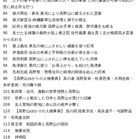
82 江戸の泰平を築いた徳川家の人々 徳川家康 三河の豪族から興り戦乱の
世に終止符を打つ
84 徳川秀忠・家光 家光により高野山に建立された霊廟
86 徳川家霊台 絢爛豪華な須弥壇と厨子が残る
88 紀州と尾張の徳川家 高野山を手厚く保護、歴代藩主も眠る
90 名だたる雄藩の廟所が並ぶ奥之院 佐竹義重 義を貫く志が格調高き霊屋
から伝わる
91 最上義光 東北の雄にふさわしい威厳を放つ石塔
92 伊達政宗 仙台の本家と宇和島の分家が肩を並べる
93 前田利家 高野山にふさわしい禅を捉えていた武将
94 島津家久 累代に渡り「お骨上がり」を続けた島津家
95 毛利元就 高野聖・勢尊法印と師壇の関係を結んだ武将
96 【高野山ゆかりの人物事典】 其の参 浅野長矩・松尾芭蕉・大岡忠相・
井伊直弼・市川團十朗
101 第四章・近代 激動の世界情勢と高野山
102 世界へと船出した日本と高野山が受けた試練
106 女人禁制の聖地に赤ん坊の産声が響く
110 【高野山ゆかりの人物事典】 其の四 陸奥宗光・高浜虚子・与謝野晶
子・司馬遼太郎
113 第五章 戦国武将と高野山の宿坊
114 無量光院
118 持明院