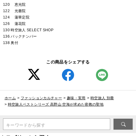
120 恵光院
122 光臺院
124 蓮華定院
126 蓮花院
130 時空旅人 SELECT SHOP
136 バックナンバー
138 奥付
この商品をシェアする
ホーム
>
ファッションカルチャー
>
趣味・実用
>
時空旅人 別冊
>
時空旅人ベストシリーズ 高野山 空海が求めた密教の聖地
キーワードから探す