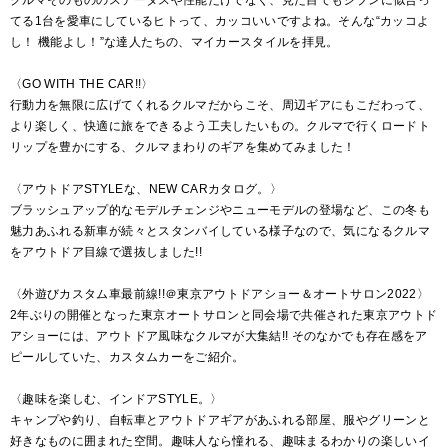
てる1台を愛車にしているヒトって、カッコいいですよね。そんな“カッコよ
し！ 機能よし！”な達人たちの、マイカースタイルを拝見。
〈GO WITH THE CAR!!〉
行動力を無限に広げてくれるクルマだからこそ、周辺ギアにもこだわって、
より楽しく、快適に旅をできるよう工夫したいもの。クルマで行くロードト
リップを豊かにする、クルマまわりのギアを集めてみました！
〈アウトドアSTYLEな、NEW CARカタログ。〉
ブラッシュアップ的なモデルチェンジやニューモデルの登場など、この冬も
魅力あふれる新車が続々とスタンバイしている様子なので、気になるクルマ
をアウトドア目線で選抜しました!!
〈外遊びカスタム車最前線!!＠東京アウトドアショー＆オートサロン2022〉
2年ぶりの開催となった東京オートサロンと同会場で共催された東京アウトド
アショーには、アウトドア風味なクルマが大集結!! そのなかでも存在感をア
ピールしていた、カスタムカーをご紹介。
〈趣味を楽しむ、インドアSTYLE。〉
キャンプや釣り、自転車とアウトドアギアがあふれる部屋、服やグリーンと
好きなものに囲まれた空間。趣味人なら憧れる、趣味まるわかりの楽しいイ