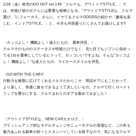
1/28（金）発売のGO OUT vol.149「クルマも、アウトドアSTYLE。」で
は、外遊び派のボクらには重要な相棒となる、“アウトドアSTYLEな、クルマ
選び。”にフォーカス。さらに、イケてるクルマGOODSの紹介や「趣味を楽
しむ、インドアSTYLE。」と、今月も内容盛りだくさんでお届けします!!
〈カッコよし！ 機能よし！達人たちの、 愛車拝見。〉
クルマそのもののステータスや性能だけでなく、見た目でもジブンに似合っ
てる1台を愛車にしているヒトって、カッコいいですよね。そんな“カッコよ
し！ 機能よし！”な達人たちの、マイカースタイルを拝見。
〈GO WITH THE CAR!!〉
行動力を無限に広げてくれるクルマだからこそ、周辺ギアにもこだわって、
より楽しく、快適に旅をできるよう工夫したいもの。クルマで行くロードト
リップを豊かにする、クルマまわりのギアを集めてみました！
〈アウトドアSTYLEな、NEW CARカタログ。〉
ブラッシュアップ的なモデルチェンジやニューモデルの登場など、この冬も
魅力あふれる新車が続々とスタンバイしている様子なので、気になるクルマ