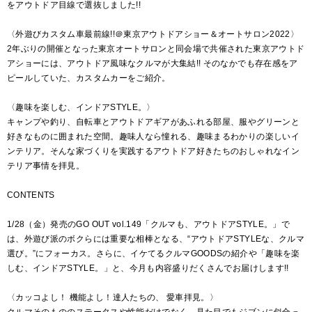
をアウトドア目線で選抜しました!!
〈外遊びカスタム車最前線!!＠東京アウトドアショー＆オートサロン2022〉
2年ぶりの開催となった東京オートサロンと同会場で共催された東京アウトド
アショーには、アウトドア風味なクルマが大集結!! そのなかでも存在感をア
ピールしていた、カスタムカーをご紹介。
〈趣味を楽しむ、インドアSTYLE。〉
キャンプや釣り、自転車とアウトドアギアがあふれる部屋、服やグリーンと
好きなものに囲まれた空間。趣味人なら憧れる、趣味まるわかりの楽しいイ
ンテリア。そんな家づくりを実践するアウトドア好きたちのおしゃれなイン
テリア事情を拝見。
CONTENTS
1/28（金）発売のGO OUT vol.149「クルマも、アウトドアSTYLE。」で
は、外遊び派のボクらには重要な相棒となる、“アウトドアSTYLEな、クルマ
選び。”にフォーカス。さらに、イケてるクルマGOODSの紹介や「趣味を楽
しむ、インドアSTYLE。」と、今月も内容盛りだくさんでお届けします!!
〈カッコよし！ 機能よし！達人たちの、 愛車拝見。〉
クルマそのもののステータスや性能だけでなく、見た目でもジブンに似合っ