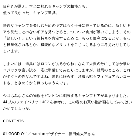
目利きが選ぶ、本当に頼れるキャンプの相棒たち。
使って良かった、キャンプ道具。
快適なキャンプを楽しむためのギアはもう十分に揃っているのに、新しいギ
アや見たことのないギアを見つけると、ついつい食指が動いてしまう。その
「欲しい！」という気持ちを肯定するために、もっと便利になるとか、もっ
と軽量化されるとか、機能的なメリットをこじつけるように考えたりしてし
まいます。
しまいには「道具にはロマンがあるからね」なんて大義名分にしてはか細い
ロジックや言い訳を一応は準備してみたりはしますが、結局のところ、これ
がボクらの性なんですよね。道具に限らず、洋服も靴もフィギュアもレコー
ドも、ときめくから買っちゃうんです。
今回もみなさんの物欲をビンビンに刺激するキャンプギアが集まりました。
44 人のフェイバリットギアを参考に、この春のお買い物計画をしてみてはい
かがでしょうか。
CONTENTS
01 GOOD OL' ／ wonton デザイナー 福田健太郎さん