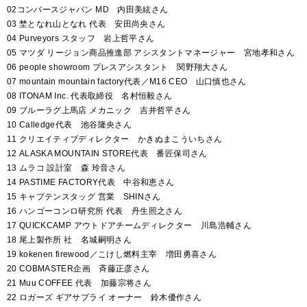
02コンバースジャパン MD 内田美絃さん
03 埜となれ山となれ 代表 安田尚央さん
04 Purveyors スタッフ 岩上哲平さん
05 マツダ リージョン商品推進部 アシスタントマネージャー 宮地孝和さん
06 people showroom プレスアシスタント 関野翔大さん
07 mountain mountain factory代表／M16 CEO 山口慎也さん
08 ITONAM Inc. 代表取締役 名村恒毅さん
09 ブルーラグ上馬店 メカニック 吉井哲平さん
10 Calledge代表 池谷隆央さん
11 クリエイティブディレクター かきぬまこういちさん
12 ALASKA MOUNTAIN STORE代表 番匠保司さん
13 ムラコ 設計室 森 玲音さん
14 PASTIME FACTORY代表 中谷和恵さん
15 キャプテンスタッグ 営業 SHINさん
16 ハンゴーコンロ研究所 代表 丹生照之さん
17 QUICKCAMP アウトドアチームディレクター 川島浩輔さん
18 尾上製作所 社 名城嗣明さん
19 kokenen firewood／こけし燃料主宰 増田勇喜さん
20 COBMASTER企画 斉藤正彦さん
21 Muu COFFEE 代表 加藤宗将さん
22 ロガーズ ギアサプライ オーナー 鈴木優作さん