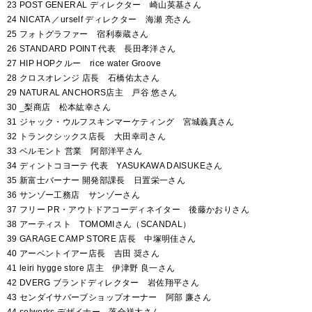
23 POST GENERAL ディレクター 崎山英基さん
24 NICATA ／urself ディレクター 海瀬 亮さん
25 フォトグラファー 宿利泰蔵さん
26 STANDARD POINT 代表 長田孝洋さん
27 HIP HOPクルー rice water Groove
28 クロスオレンジ 店長 石橋佑太さん
29 NATURAL ANCHORS店主 戸谷 悠さん
30 _梨商店 松本紘幸さん
31 ジャック・ウルフスキンマーケティング 宮城義真さん
32 トランクシックス店長 大田幸司さん
33 ベルモント 営業 阿部洋平さん
34 ディントコヨーテ 代表 YASUKAWA DAISUKEさん
35 新富士バーナー 開発部課長 日置栄一さん
36 サンゾー工務店 サンゾーさん
37 フリー PR・アウトドアコーディネイター 後藤かおりさん
38 アーティスト TOMOMIさん（SCANDAL）
39 GARAGE CAMP STORE 店長 中塚明佳さん
40 アーベントイアー店長 吉田 奨さん
41 leiri hygge store 店主 伊津野 良一さん
42 DVERG ブランドディレクター 岩佐翔平さん
43 センダイサバーブショップオーナー 阿部 廉さん
44 solworks デザイナー 落合祥太さん