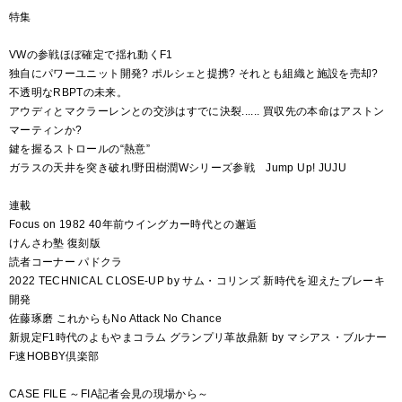
特集
VWの参戦ほぼ確定で揺れ動くF1
独自にパワーユニット開発? ポルシェと提携? それとも組織と施設を売却?
不透明なRBPTの未来。
アウディとマクラーレンとの交渉はすでに決裂...... 買収先の本命はアストン
マーティンか?
鍵を握るストロールの“熱意”
ガラスの天井を突き破れ!野田樹潤Wシリーズ参戦 Jump Up! JUJU
連載
Focus on 1982 40年前ウイングカー時代との邂逅
けんさわ塾 復刻版
読者コーナー パドクラ
2022 TECHNICAL CLOSE-UP by サム・コリンズ 新時代を迎えたブレーキ
開発
佐藤琢磨 これからもNo Attack No Chance
新規定F1時代のよもやまコラム グランプリ革故鼎新 by マシアス・ブルナー
F速HOBBY倶楽部
CASE FILE ～FIA記者会見の現場から～