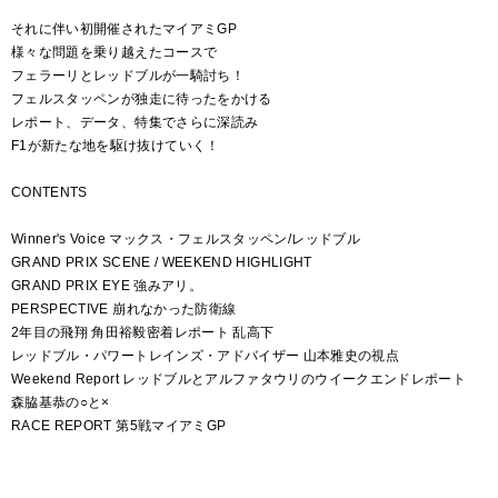
それに伴い初開催されたマイアミGP
様々な問題を乗り越えたコースで
フェラーリとレッドブルが一騎討ち！
フェルスタッペンが独走に待ったをかける
レポート、データ、特集でさらに深読み
F1が新たな地を駆け抜けていく！
CONTENTS
Winner's Voice マックス・フェルスタッペン/レッドブル
GRAND PRIX SCENE / WEEKEND HIGHLIGHT
GRAND PRIX EYE 強みアリ。
PERSPECTIVE 崩れなかった防衛線
2年目の飛翔 角田裕毅密着レポート 乱高下
レッドブル・パワートレインズ・アドバイザー 山本雅史の視点
Weekend Report レッドブルとアルファタウリのウイークエンドレポート
森脇基恭の○と×
RACE REPORT 第5戦マイアミGP