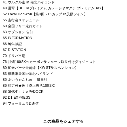
41 ウルグル走 in 備北ハイランド
48 滑写【DELTAプレミアム ガレージヤマグチ プレミアムDAY】
52 Local Dori-con【第3回 215カップ in茂原ツイン】
55 走行会スケジュール
60 全国フリー走行ガイド
63 オプション 告知
65 INFORMATION
66 編集後記
67 D STATION
70 ドリバ市場
76 川畑180SXのカーボンサンルーフ取り付けダイジェスト
80 舶来パーツ最前線【KW STサスペンション】
83 積載車天国in備北ハイランド
85 あいうぉんちゅ！ 風量計
86 想定外★改【炎上復活180SX】
88 SHOT in the PADOCK
92 D1 EXPRESS
94 フォーミュラD通信
この商品をシェアする