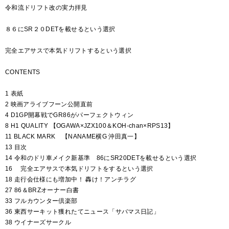
令和流ドリフト改の実力拝見
８６にSR２０DETを載せるという選択
完全エアサスで本気ドリフトするという選択
CONTENTS
1 表紙
2 映画アライブフーン公開直前
4 D1GP開幕戦でGR86がパーフェクトウィン
8 H1 QUALITY 【OGAWA×JZX100＆KOH-chan×RPS13】
11 BLACK MARK 【NANAME横G 沖田真一】
13 目次
14 令和のドリ車メイク新基準 86にSR20DETを載せるという選択
16 完全エアサスで本気ドリフトをするという選択
18 走行会仕様にも増加中！ 轟け！アンチラグ
27 86＆BRZオーナー白書
33 フルカウンター倶楽部
36 東西サーキット獲れたてニュース「サバマス日記」
38 ウイナーズサークル