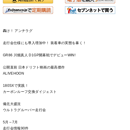
轟け！ アンチラグ
走行会仕様にも導入増加中！ 装着車の実態を暴く！
GR86 川畑真人 D1GP開幕戦でデビューWIN!
公開直前 日本ドリフト映画の最高傑作
ALIVEHOON
180SXで実践！
カーボンルーフ交換ダイジェスト
備北大盛況
ウルトラグルーバー走行会
5月～7月
走行会情報90件