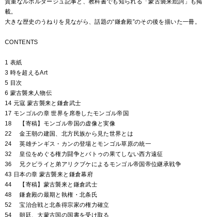
貴重なルポルタージュ記事と、教科書でも知られる「蒙古襲来絵詞」も掲
載。
大きな歴史のうねりを見ながら、話題の“鎌倉殿”のその後を描いた一冊。
CONTENTS
1 表紙
3 時を超えるArt
5 目次
6 蒙古襲来人物伝
14 元寇 蒙古襲来と鎌倉武士
17 モンゴルの章 世界を席巻したモンゴル帝国
18 【寄稿】モンゴル帝国の虚像と実像
22 金王朝の建国、北方民族から見た世界とは
24 英雄チンギス・カンの登場とモンゴル草原の統一
32 皇位をめぐる権力闘争とバトゥの果てしない西方遠征
36 兄クビライと弟アリクブケによるモンゴル帝国帝位継承戦争
43 日本の章 蒙古襲来と鎌倉幕府
44 【寄稿】蒙古襲来と鎌倉武士
48 鎌倉殿の最期と執権・北条氏
52 宝治合戦と北条得宗家の権力確立
54 朝廷、大蒙古国の国書を受け取る