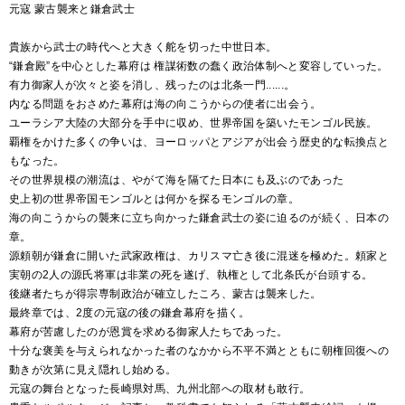
元寇 蒙古襲来と鎌倉武士
貴族から武士の時代へと大きく舵を切った中世日本。
“鎌倉殿”を中心とした幕府は 権謀術数の蠢く政治体制へと変容していった。
有力御家人が次々と姿を消し、残ったのは北条一門......。
内なる問題をおさめた幕府は海の向こうからの使者に出会う。
ユーラシア大陸の大部分を手中に収め、世界帝国を築いたモンゴル民族。
覇権をかけた多くの争いは、ヨーロッパとアジアが出会う歴史的な転換点と
もなった。
その世界規模の潮流は、やがて海を隔てた日本にも及ぶのであった
史上初の世界帝国モンゴルとは何かを探るモンゴルの章。
海の向こうからの襲来に立ち向かった鎌倉武士の姿に迫るのが続く、日本の
章。
源頼朝が鎌倉に開いた武家政権は、カリスマ亡き後に混迷を極めた。頼家と
実朝の2人の源氏将軍は非業の死を遂げ、執権として北条氏が台頭する。
後継者たちが得宗専制政治が確立したころ、蒙古は襲来した。
最終章では、2度の元寇の後の鎌倉幕府を描く。
幕府が苦慮したのが恩賞を求める御家人たちであった。
十分な褒美を与えられなかった者のなかから不平不満とともに朝権回復への
動きが次第に見え隠れし始める。
元寇の舞台となった長崎県対馬、九州北部への取材も敢行。