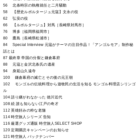
56 北条時宗の執権就任と二月騒動
58 【歴史ルポルタージュ元寇】文永の役
62 弘安の役
66 【ルポルタージュ】対馬［長崎県対馬市］
76 博多［福岡県福岡市］
80 鷹島［長崎県松浦市］
84 Special Interview 元寇がテーマの注目作品！「アンゴルモア」制作秘
話とは
87 最終章 帝国の分裂と鎌倉幕府
88 元寇と金沢北条氏の遺産
94 身延山久遠寺
100 鎌倉幕府の滅亡とその後の元王朝
102 モンゴルの伝統料理から遊牧民の生活を知る モンゴル料理店シリンゴ
ル
104 語り継がれなかった 徳川近代
108 続 誰も知らない江戸の奇才
112 英雄好みの粋な老舗
114 時空旅人シリーズ 告知
116 厳選グッズ通販 時空旅人SELECT SHOP
120 定期購読キャンペーンのお知らせ
121 時空旅人 バックナンバー