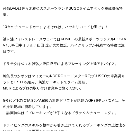
付録DVDは佐々木雅弘のスポーツランドSUGOタイムアタック車載映像特
集。
13台のチューンドカーによるそれは、ハッキリいってお宝です！
袖ヶ浦フォレストレースウェイではKUMHOの最新スポーツラジアルECSTA
V730を田中ミノル／山田 遼が実力検証。ハイグリップが持続する特徴に注
目です。
ドラテクは佐々木雅弘／阪口良平によるブレーキング上達アドバイス。
編集長つかポンはマイカーのNDERCロードスターRFにCUSCOの車高調キ
ットとL.S.D.を組み、筑波サーキットでタイム更新。
MCRによるプロの取り付け作業をご覧ください。
GR86／TOYOTA 86／AE86の追走ドリフトが話題のGR86テレビCMは、そ
の撮影現場に密着しています。
誌面特集は『ブレーキングが上手くなるドラテク＆チューニング』。
ドライビングのスキルを根本から引き上げてくれるブレーキングの上達法を