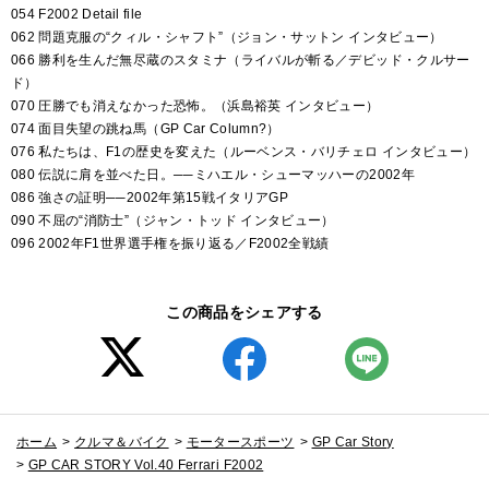
054 F2002 Detail file
062 問題克服の“クィル・シャフト”（ジョン・サットン インタビュー）
066 勝利を生んだ無尽蔵のスタミナ（ライバルが斬る／デビッド・クルサー
ド）
070 圧勝でも消えなかった恐怖。（浜島裕英 インタビュー）
074 面目失望の跳ね馬（GP Car Column?）
076 私たちは、F1の歴史を変えた（ルーベンス・バリチェロ インタビュー）
080 伝説に肩を並べた日。──ミハエル・シューマッハーの2002年
086 強さの証明──2002年第15戦イタリアGP
090 不屈の“消防士”（ジャン・トッド インタビュー）
096 2002年F1世界選手権を振り返る／F2002全戦績
この商品をシェアする
ホーム
>
クルマ＆バイク
>
モータースポーツ
>
GP Car Story
>
GP CAR STORY Vol.40 Ferrari F2002