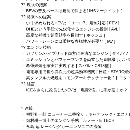
?? 現状の把握
・ BEVの普及ベースは規制で決まる[ IHSマークイット ]
?? 将来への提案
・ いま求められるHEVと「ユーロ7」規制対応 [ FEV ]
・ DHEという手段で先鋭化するエンジンの役割 [ AVL ]
・ 高度な補機で超高効率を目指す [ ボッシュ ]
・ パワートレーンには柔軟な多様性が必要だ [ IAV ]
?? エンジン技術
・ ガソリン/ハイブリッド両方に最適なエンジン [ ダイハツ・
・ エミッションとパフォーマンスを両立した直噴機 [ ホンダ・
・ 希薄燃焼を確実に実現する [ スバル・CB18型 ]
・ 発電専用で担う異次元の超高効率機関 [ 日産・STARC燃焼
・ 高タンブルの燃焼をコモンアーキテクチャー化 [ トヨタ・Dyna
?? 結言
・ ICEをさらに改良したxEVは「燃費2倍」に手が届くか？
? 連載
・ 福野礼一郎 ニューカー二番搾り：キャデラック・エスカ
・ 畑村耕一博士のエンジン手帖：ルノー・E-TECH
・ 永島 勉 レーシングカーエンジニアの流儀