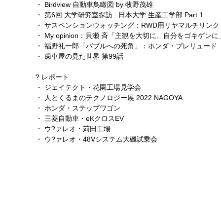
・ Birdview 自動車鳥瞰図 by 牧野茂雄
・ 第6回 大学研究室探訪 : 日本大学 生産工学部 Part 1
・ サスペンションウォッチング：RWD用リヤマルチリンク [
・ My opinion：貝瀬 斉「主観を大切に、自分をゴキゲンに
・ 福野礼一郎「バブルへの死角」：ホンダ・プレリュード
・ 歯車屋の見た世界 第99話
? レポート
・ ジェイテクト・花園工場見学会
・ 人とくるまのテクノロジー展 2022 NAGOYA
・ ホンダ・ステップワゴン
・ 三菱自動車・eKクロスEV
・ ウ?ァレオ・苅田工場
・ ウ?ァレオ・48Vシステム大磯試乗会