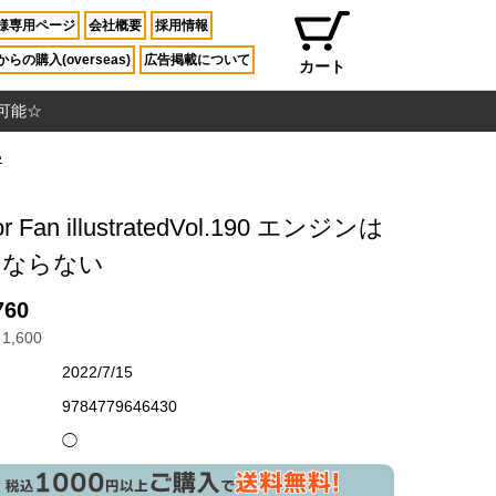
様専用ページ
会社概要
採用情報
らの購入(overseas)
広告掲載について
カート
入可能☆
い
or Fan illustratedVol.190 エンジンは
くならない
760
1,600
2022/7/15
9784779646430
◯