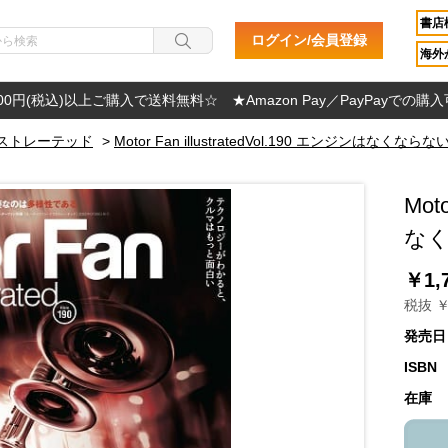
書店
ログイン/会員登録
海外か
000円(税込)以上ご購入で送料無料☆ ★Amazon Pay／PayPayでの購
ストレーテッド
>
Motor Fan illustratedVol.190 エンジンはなくならな
Mot
な
￥1,
税抜 ￥
発売日
ISBN
在庫