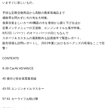
いますぐに欲しいもの。
手頃な定期交換用品から高額の垂涎装備品まで
価格帯を問わずに今の旬を大特集。
進展目覚ましいカーAV機器の今を巻頭から掘り下げるほか
定番メンテメニューの王道格、エンジンオイルも集中特集。
8月2日（パーツ）のオートパーツの日にちなんで
スポーツ＆カスタムの最新動向も誌面後半で緊急レポート。
販売現場も訪問レポートし、2022年夏におけるカーグッズの現場をここで目
撃！
CONTENTS
9-39 CarAV ADVANCE
40 後付け安全装置最前線
43-55 エンジンオイルマスター
57-61 カーライフお助け隊