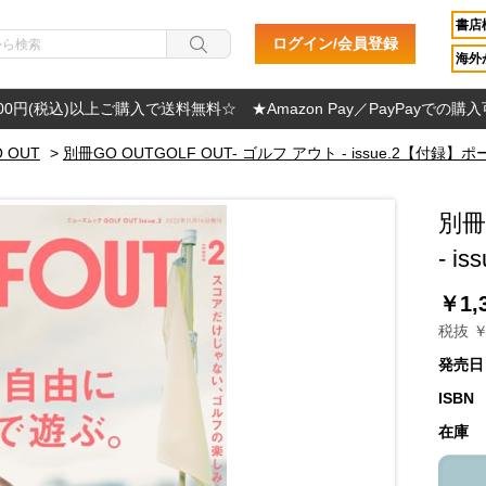
書店
ログイン/会員登録
海外か
000円(税込)以上ご購入で送料無料☆ ★Amazon Pay／PayPayでの購
 OUT
>
別冊GO OUTGOLF OUT- ゴルフ アウト - issue.2【付録】ポ
別冊
- 
￥1,
税抜 ￥
発売日
ISBN
在庫