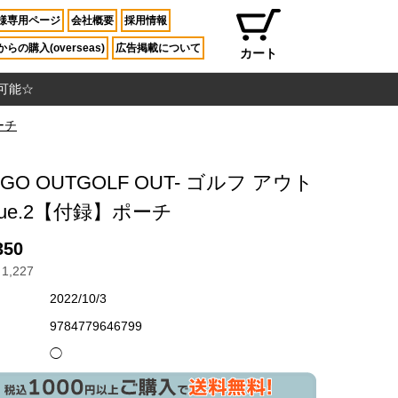
様専用ページ
会社概要
採用情報
らの購入(overseas)
広告掲載について
カート
入可能☆
ーチ
GO OUTGOLF OUT- ゴルフ アウト
issue.2【付録】ポーチ
350
1,227
2022/10/3
9784779646799
◯