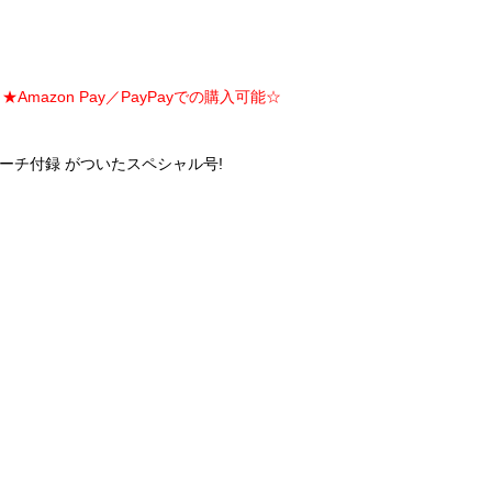
Amazon Pay／PayPayでの購入可能☆
コラボポーチ付録 がついたスペシャル号!