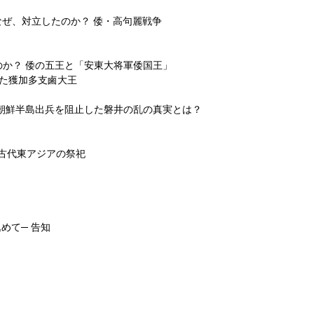
はなぜ、対立したのか？ 倭・高句麗戦争
なのか？ 倭の五王と「安東大将軍倭国王」
れた獲加多支鹵大王
権の朝鮮半島出兵を阻止した磐井の乱の真実とは？
と古代東アジアの祭祀
めて─ 告知