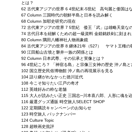
とは？
62 古代東アジアの世界 6 4世紀末-5世紀 高句麗と倭国
67 Column 三国時代の朝鮮半島と日本を読み解く
68 Column 加耶史研究の現在
72 古代東アジアの世界 7 5世紀 倭王「武」は雄略天皇
74 古代日本を紐解くための超一級資料 金錯銘鉄剣に刻ま
80 Column 隅田八幡神社人物画象鏡
84 古代東アジアの世界 8 継体21年（527） ヤマト王
90 江田船山古墳と磐井一族の関係とは
92 Column 日本武尊、その伝承と実像とは？
96 4世紀ころ？ 「神宿る島」と宗像三女神の歴史 沖ノ島
102 国立歴史民俗博物館 沖ノ島の再現展示を見る
104 語り継がれなかった徳川近代
108 今こそ知りたい江戸の奇才
112 英雄好みの粋な老舗
115 大人が読みたい正史 三国志─川本喜八郎、人形に魂を込
116 厳選グッズ通販 時空旅人SELECT SHOP
122 定期購読キャンペーンのお知らせ
123 時空旅人 バックナンバー
124 Culture Topic
128 超映画史批評