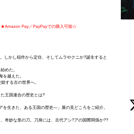
Amazon Pay／PayPayでの購入可能☆
た。しかし稲作から定住、そしてムラやクニか?誕生すると
い始めた。
海を越えた。
交錯する古の世界へ。
た王国連合の歴史とは?
アを生きた、ある王国の歴史―」展の見どころをご紹介。
、奇妙な形の刀。刀身には、古代アシ?アの国際関係か??