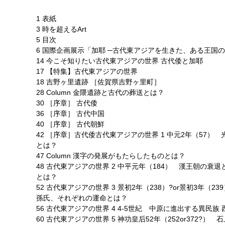
1 表紙
3 時を超えるArt
5 目次
6 国際企画展示「加耶 ─古代東アジアを生きた、ある王国
14 今こそ知りたい古代東アジアの世界 古代倭と加耶
17 【特集】古代東アジアの世界
18 吉野ヶ里遺跡 ［佐賀県吉野ヶ里町］
28 Column 金隈遺跡と古代の葬送とは？
30 ［序章］ 古代倭
36 ［序章］ 古代中国
40 ［序章］ 古代朝鮮
42 ［序章］古代倭古代東アジアの世界 1 中元2年（57
とは？
47 Column 漢字の発展がもたらしたものとは？
48 古代東アジアの世界 2 中平元年（184） 漢王朝の
とは？
52 古代東アジアの世界 3 景初2年（238）?or景初3年
孫氏、それぞれの運命とは？
56 古代東アジアの世界 4 4-5世紀 中原に進出する異民
60 古代東アジアの世界 5 神功皇后52年（252or372