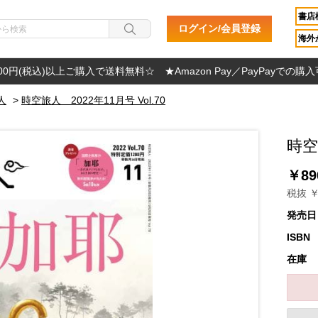
書店
ログイン/会員登録
海外か
000円(税込)以上ご購入で送料無料☆ ★Amazon Pay／PayPayでの購
人
>
時空旅人 2022年11月号 Vol.70
時空
￥89
税抜 ￥
発売日
ISBN
在庫