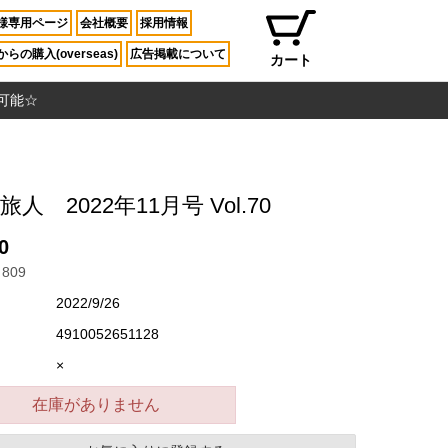
様専用ページ
会社概要
採用情報
らの購入(overseas)
広告掲載について
カート
入可能☆
旅人 2022年11月号 Vol.70
0
809
2022/9/26
4910052651128
×
在庫がありません