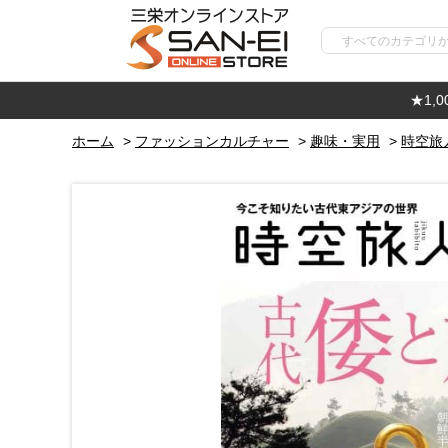
★1,
ホーム
>
ファッションカルチャー
>
趣味・実用
>
時空旅