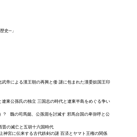
の歴史─」
） 光武帝による漢王朝の再興と倭 謎に包まれた漢委奴国王印
衰退と遼東公孫氏の独立 三国志の時代と遼東半島をめぐる争い
（239）? 魏の司馬懿、公孫淵を討滅す 邪馬台国の卑弥呼と公
族 西晋の滅亡と五胡十六国時代
?） 石上神宮に伝来する古代鉄剣の謎 百済とヤマト王権の関係