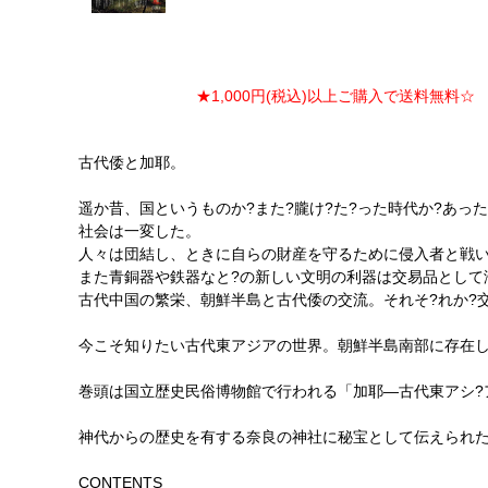
★1,000円(税込)以上ご購入で送料無料☆ ★
古代倭と加耶。
遥か昔、国というものか?また?朧け?た?った時代か?あっ
社会は一変した。
人々は団結し、ときに自らの財産を守るために侵入者と戦
また青銅器や鉄器なと?の新しい文明の利器は交易品として
古代中国の繁栄、朝鮮半島と古代倭の交流。それそ?れか?
今こそ知りたい古代東アジアの世界。朝鮮半島南部に存在し
巻頭は国立歴史民俗博物館で行われる「加耶―古代東アシ?
神代からの歴史を有する奈良の神社に秘宝として伝えられた
CONTENTS