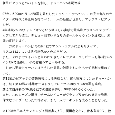
新星ビアッジとのバトルを制し、ドゥーハン5連覇達成!!
97年に500ccクラス4連覇を果たしたミック・ドゥーハン。この完全無欠のラ
イダーの時代に終止符を打つべく、一人の新星が現れた。マックス・ビアッ
ジだ。
4年連続250ccチャンピオンという華々しい実績で最高峰クラスへステップア
ップしてきた彼は、デビュー戦でいきなりのポールトゥウィンを達成し、周
囲の度肝を抜く。
一方のドゥーハンはその第1戦でマシントラブルによりリタイア。
マスコミはいよいよ世代交代かと色めきだつ。
また、それまでライバルと言われてきたアレックス・クリビーレも第3戦スペ
インGPで優勝し、その存在をアピールする。
しかし王者ドゥーハンはそうした周囲の雑音をものともせず勝利を重ねて
いく。
第12戦のビアッジの警告無視による失格など、運も味方につけたドゥーハン
は、続く第13戦の地元オーストラリアGPで500ccクラス5連覇を達成。
加えて自身初のGP最終戦での優勝を飾り、98年を締めくくった。
また、このシーズン限りでチームレイニーがグランプリからの撤退を発表。
偉大なライダーだった指導者が、また一人サーキットを去ることとなった。
※1998年日本人ランキング：阿部典史6位、岡田忠之8位、青木宣篤9位、他