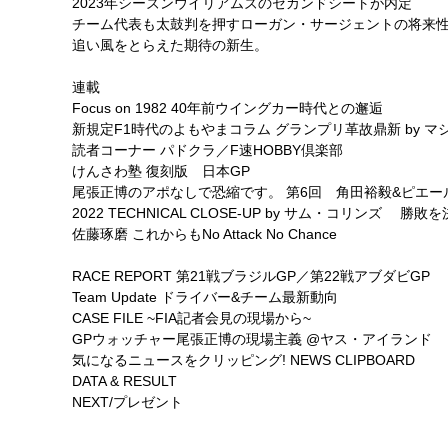
2023年シーズンウイリアムズのセカンドシートが内定
チーム代表も太鼓判を押すローガン・サージェントの将来
追い風をとらえた期待の新生。
連載
Focus on 1982 40年前ウイングカー時代との邂逅
新規定F1時代のよもやまコラム グランプリ革故鼎新 by 
読者コーナー パドクラ／F速HOBBY倶楽部
けんさわ塾 復刻版 日本GP
尾張正博のアポなしで恐縮です。 第6回 角田裕毅&ピエー
2022 TECHNICAL CLOSE-UP by サム・コリンズ 
佐藤琢磨 これからもNo Attack No Chance
RACE REPORT 第21戦ブラジルGP／第22戦アブダビGP
Team Update ドライバー&チーム最新動向
CASE FILE ~FIA記者会見の現場から~
GPウォッチャー尾張正博の現場主義 @ヤス・アイランド
気になるニュースをクリッピング! NEWS CLIPBOARD
DATA & RESULT
NEXT/プレゼント