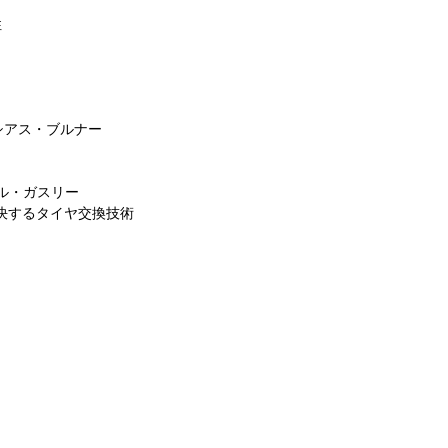
性
マシアス・ブルナー
ル・ガスリー
勝敗を決するタイヤ交換技術