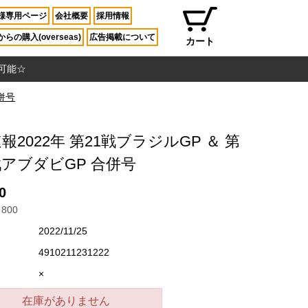
様専用ページ
会社概要
採用情報
らの購入(overseas)
広告掲載について
カート
入可能☆
合併号
速報2022年 第21戦ブラジルGP ＆ 第
戦アブダビGP 合併号
0
800
2022/11/25
4910211231222
×
在庫がありません