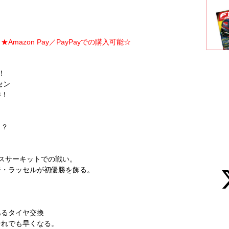
Amazon Pay／PayPayでの購入可能☆
！
セン
勝！
！？
スサーキットでの戦い。
ジ・ラッセルが初優勝を飾る。
あるタイヤ交換
それでも早くなる。