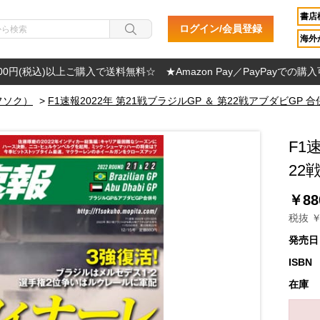
書店
ログイン/会員登録
海外か
000円(税込)以上ご購入で送料無料☆ ★Amazon Pay／PayPayでの購
フソク）
>
F1速報2022年 第21戦ブラジルGP ＆ 第22戦アブダビGP 
F1
22
￥88
税抜 ￥
発売日
ISBN
在庫