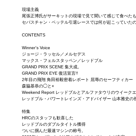
現場主義
尾張正博氏がサーキットの現場で見て聞いて感じて食べた
セバスチャン・ベッテル引退レースでは何が起こっていた
CONTENTS
Winner's Voice
ジョージ・ラッセル／メルセデス
マックス・フェルスタッペン／レッドブル
GRAND PRIX SCENE 集大成。
GRAND PRIX EYE 復活宣言!!
2年目の飛翔 角田裕毅密着レポート 屈辱のセーフティカー
森脇基恭の◯と×
Weekend Report レッドブルとアルファタウリのウイー
レッドブル・パワートレインズ・アドバイザー 山本雅史の
特集
HRCのスタッフも歓喜した
レッドブルのダブルタイトル獲得
ついに掴んだ最速マシンの称号。