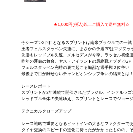
★1,000円(税込)以上ご購入で送料無料☆ ★
今シーズン3回目となるスプリントは南米ブラジルでの一戦
王者フェルスタッペン失速に、まさかの予選PPはマグヌッ
決勝もレッドブル失速、メルセデスが今季、ラッセル初優
昨年の運命の舞台、ヤス・アイランドの最終戦アブダビGP
フェルスタッペン完勝の裏で起こる熾烈な選手権２位争い
最後まで目が離せないチャンピオンシップ争いの結果とは
レースレポート
スプリントが2年連続で開催されたブラジル、インテルラゴ
レッドブル全体の失速ゆえ、スプリントとレースでジョー
テクニカルクローズアップ
レース戦略で重要となるピットインの大きなファクターで
タイヤ交換のスピードの進化に待ったがかかったものの、