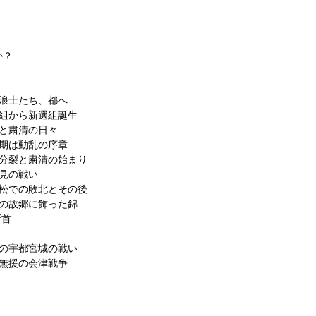
か？
の浪士たち、都へ
士組から新選組誕生
いと粛清の日々
頂期は動乱の序章
の分裂と粛清の始まり
伏見の戦い
両松での敗北とその後
前の故郷に飾った錦
斬首
戦の宇都宮城の戦い
立無援の会津戦争