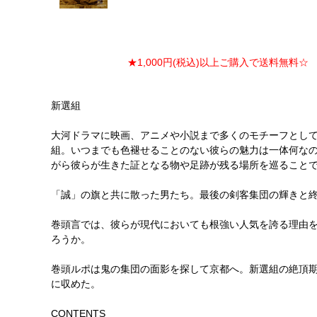
★1,000円(税込)以上ご購入で送料無料☆ ★
新選組
大河ドラマに映画、アニメや小説まで多くのモチーフとして
組。いつまでも色褪せることのない彼らの魅力は一体何な
がら彼らが生きた証となる物や足跡が残る場所を巡ること
「誠」の旗と共に散った男たち。最後の剣客集団の輝きと
巻頭言では、彼らが現代においても根強い人気を誇る理由
ろうか。
巻頭ルポは鬼の集団の面影を探して京都へ。新選組の絶頂
に収めた。
CONTENTS