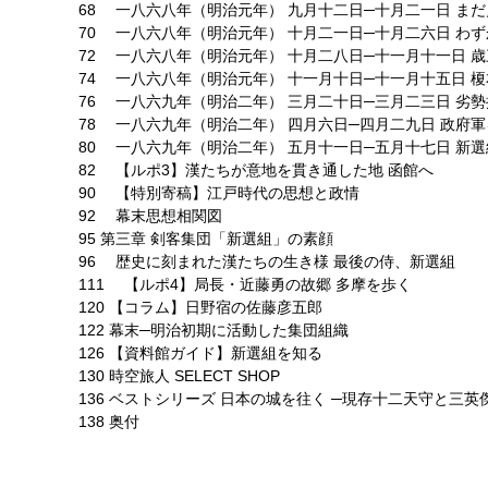
68 一八六八年（明治元年） 九月十二日─十月二一日 ま
70 一八六八年（明治元年） 十月二一日─十月二六日 わ
72 一八六八年（明治元年） 十月二八日─十一月十一日 
74 一八六八年（明治元年） 十一月十日─十一月十五日 
76 一八六九年（明治二年） 三月二十日─三月二三日 劣
78 一八六九年（明治二年） 四月六日─四月二九日 政府
80 一八六九年（明治二年） 五月十一日─五月十七日 新
82 【ルポ3】漢たちが意地を貫き通した地 函館へ
90 【特別寄稿】江戸時代の思想と政情
92 幕末思想相関図
95 第三章 剣客集団「新選組」の素顔
96 歴史に刻まれた漢たちの生き様 最後の侍、新選組
111 【ルポ4】局長・近藤勇の故郷 多摩を歩く
120 【コラム】日野宿の佐藤彦五郎
122 幕末─明治初期に活動した集団組織
126 【資料館ガイド】新選組を知る
130 時空旅人 SELECT SHOP
136 ベストシリーズ 日本の城を往く ─現存十二天守と三英
138 奥付