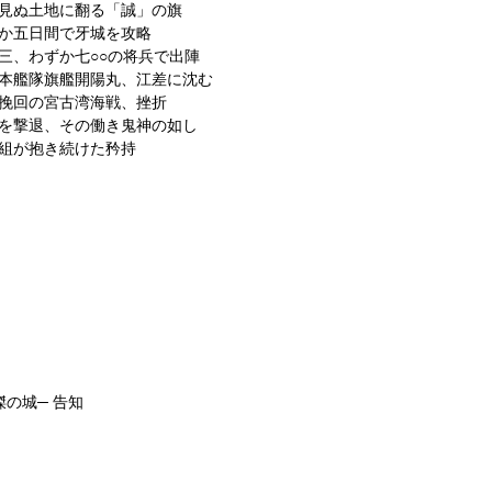
だ見ぬ土地に翻る「誠」の旗
ずか五日間で牙城を攻略
歳三、わずか七○○の将兵で出陣
榎本艦隊旗艦開陽丸、江差に沈む
勢挽回の宮古湾海戦、挫折
軍を撃退、その働き鬼神の如し
選組が抱き続けた矜持
傑の城─ 告知