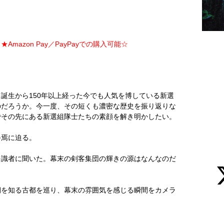
Amazon Pay／PayPayでの購入可能☆
誕生から150年以上経った今でも人気を博している新選
のだろうか。今一度、その短くも濃密な歴史を振り返りな
でその先にある新選組隊士たちの素顔を解き明かしたい。
終焉に迫る。
を識者に聞いた。幕末の剣客集団の輝きの源はなんなのだ
期を知る古都を巡り、幕末の雰囲気を感じる瞬間をカメラ