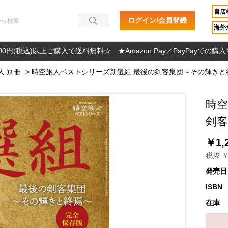
書店
ログイン/会員登録
海外か
000円(税込)以上ご購入で送料無料☆ ★Amazon Pay／PayPayでの購
人 別冊
>
時空旅人ベストシリーズ新選組 最後の剣客集団～その輝きと
時空
剣
￥1,
税抜 ￥
発売日
ISBN
在庫