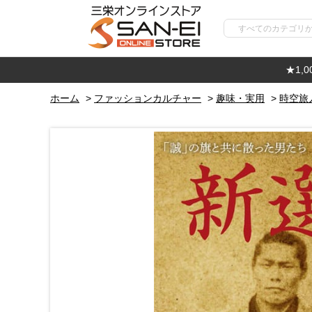
★1,
ホーム
>
ファッションカルチャー
>
趣味・実用
>
時空旅