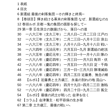
1 表紙
4 目次
6 新選組 最後の剣客集団 ─その輝きと終焉─
8 【巻頭言】輝き続ける幕末の剣客集団 なぜ、新選組なの
12 巻頭ルポ 京都 ─鬼の集団の面影を探して─
29 第一章 壬生浪士の旗揚げから、落日への道
30 一八六三年（文久三年） 二月八日─二月二三日 江戸
32 一八六三年（文久三年） 二月二三日─八月十三日 浪
34 一八六三年（文久三年） 八月十八日─九月十八日 戦
36 一八六四年（元治元年） 六月五日─九月 新選組の絶
38 一八六五年（慶応元年） 二月三日─十一月十八日 隊
40 一八六八年（慶応四年） 一月三日─一月六日 鳥羽・
42 一八六八年（慶応四年） 一月五日─一月六日 淀・千
44 一八六八年（慶応四年） 三月一日─三月六日 隊壊滅
46 一八六八年（慶応四年） 四月二五日 近藤勇、無念の
48 【ルポ1】近藤勇と土方歳三、永遠の別れの地 流山へ
50 一八六八年（慶応四年） 四月十九日─四月二三日 激
52 一八六八年（慶応四年） 四月二十日─九月二二日 孤
54 【ルポ2】最後の武士が戦った 会津を往く
62 【コラム】会津藩主・松平容保の生き様
67 第二章 土方歳三、最後の戦いへ