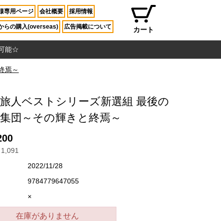
様専用ページ
会社概要
採用情報
らの購入(overseas)
広告掲載について
カート
入可能☆
終焉～
旅人ベストシリーズ新選組 最後の
客集団～その輝きと終焉～
200
1,091
2022/11/28
9784779647055
×
在庫がありません