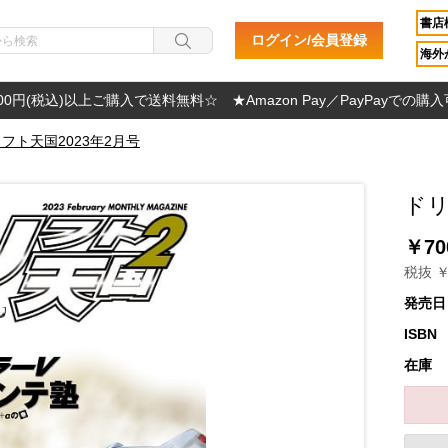
書店
ログイン/会員登録
海外か
000円(税込)以上ご購入で送料無料☆ ★Amazon Pay／PayPayでの購
フト天国2023年2月号
ドリ
￥70
税抜 ￥
発売日
ISBN
在庫