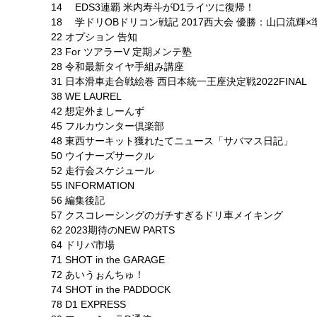
14 EDS3連覇 米内寿斗がD1ライツに復帰！
18 学ドリOBドリコン戦記 2017西大会 優勝：山口流輝
22 オプション 告知
23 For ツアラーV 定期メンテ塾
28 令和最新タイヤ手組み講座
31 日本滑車走合戦絵巻 西日本統一王座決定戦2022FINAL
38 WE LAUREL
42 想定外ましーんず
45 フルカウンター倶楽部
48 東西サーキット獲れたてニュース「サバマス日記」
50 ウイナーズサークル
52 走行会スケジュール
55 INFORMATION
56 編集後記
57 クスコレーシングのガチすぎるドリ車メイキング
62 2023期待のNEW PARTS
64 ドリパ市場
71 SHOT in the GARAGE
72 あいうぉんちゅ！
74 SHOT in the PADDOCK
78 D1 EXPRESS