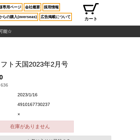
様専用ページ
会社概要
採用情報
らの購入(overseas)
広告掲載について
カート
入可能☆
フト天国2023年2月号
0
636
2023/1/16
4910167730237
×
在庫がありません